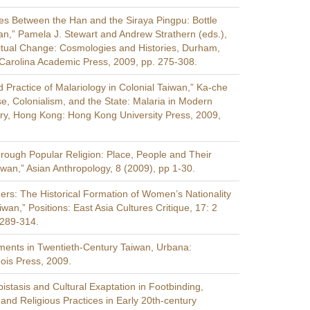
es Between the Han and the Siraya Pingpu: Bottle
an,” Pamela J. Stewart and Andrew Strathern (eds.),
Ritual Change: Cosmologies and Histories, Durham,
 Carolina Academic Press, 2009, pp. 275-308.
 Practice of Malariology in Colonial Taiwan,” Ka-che
se, Colonialism, and the State: Malaria in Modern
ory, Hong Kong: Hong Kong University Press, 2009,
hrough Popular Religion: Place, People and Their
iwan,” Asian Anthropology, 8 (2009), pp 1-30.
rs: The Historical Formation of Women’s Nationality
wan,” Positions: East Asia Cultures Critique, 17: 2
 289-314.
nts in Twentieth-Century Taiwan, Urbana:
inois Press, 2009.
pistasis and Cultural Exaptation in Footbinding,
and Religious Practices in Early 20th-century