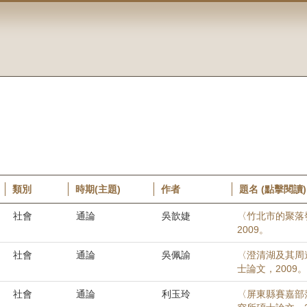
類別
時期(主題)
作者
題名 (點擊閱讀)
社會
通論
吳歆婕
〈竹北市的聚落
2009。
社會
通論
吳佩諭
〈澄清湖及其周
士論文，2009。
社會
通論
利玉玲
〈屏東縣賽嘉部