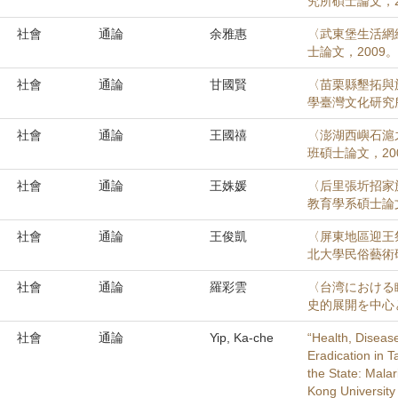
究所碩士論文，2
社會
通論
余雅惠
〈武東堡生活網
士論文，2009。
社會
通論
甘國賢
〈苗栗縣墾拓與
學臺灣文化研究所
社會
通論
王國禧
〈澎湖西嶼石滬
班碩士論文，20
社會
通論
王姝媛
〈后里張圻招家族
教育學系碩士論文
社會
通論
王俊凱
〈屏東地區迎王
北大學民俗藝術
社會
通論
羅彩雲
〈台湾における
史的展開を中心
社會
通論
Yip, Ka-che
“Health, Disease
Eradication in T
the State: Mala
Kong University