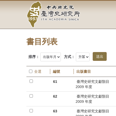
中
跳
到
央
主
要
研
內
容
究
區
塊
書目列表
院-
臺
排序：
方式：
灣
全選
編號
出版書目
史
61
臺灣史研究文獻類目
研
2009 年度
究
62
臺灣史研究文獻類目
2009 年度
所-
63
臺灣史研究文獻類目