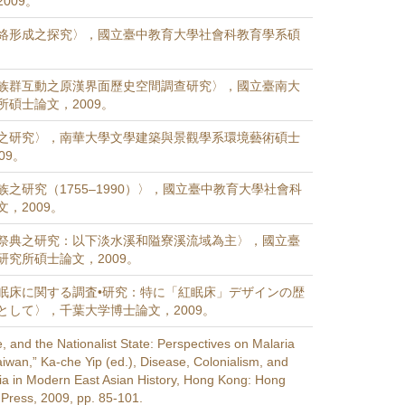
009。
絡形成之探究〉，國立臺中教育大學社會科教育學系碩
族群互動之原漢界面歷史空間調查研究〉，國立臺南大
碩士論文，2009。
之研究〉，南華大學文學建築與景觀學系環境藝術碩士
09。
之研究（1755–1990）〉，國立臺中教育大學社會科
，2009。
祭典之研究：以下淡水溪和隘寮溪流域為主〉，國立臺
研究所碩士論文，2009。
眠床に関する調査•研究：特に「紅眠床」デザインの歴
として〉，千葉大学博士論文，2009。
, and the Nationalist State: Perspectives on Malaria
aiwan,” Ka-che Yip (ed.), Disease, Colonialism, and
ria in Modern East Asian History, Hong Kong: Hong
 Press, 2009, pp. 85-101.