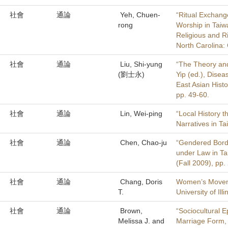
社會
通論
Yeh, Chuen-
“Ritual Exchang
rong
Worship in Taiw
Re­ligious and 
North Carolina:
社會
通論
Liu, Shi-yung
“The Theory and
(劉士永)
Yip (ed.), Disea
East Asian Hist
pp. 49-60.
社會
通論
Lin, Wei-ping
“Local History t
Narratives in Ta
社會
通論
Chen, Chao-ju
“Gendered Borde
under Law in Tai
(Fall 2009), pp.
社會
通論
Chang, Doris
Women’s Moveme
T.
University of Ill
社會
通論
Brown,
“Sociocultural E
Melissa J. and
Marriage Form, 