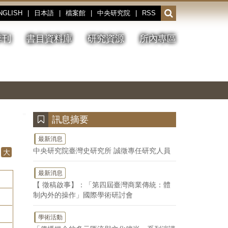
NGLISH
|
日本語
|
檔案館
|
中央研究院
|
RSS
開
啟
或
季刊
書目資料庫
研究資源
所內專區
收
合
搜
切
上
下
主
換
一
一
圖
尋
暫
張
張
連
停、
圖
圖
結
欄
播
片
片
位
放
:::
訊息摘要
最新消息
中央研究院臺灣史研究所 誠徵專任研究人員
大
最新消息
【 徵稿啟事】：「第四屆臺灣商業傳統：體
制內外的操作」國際學術研討會
學術活動