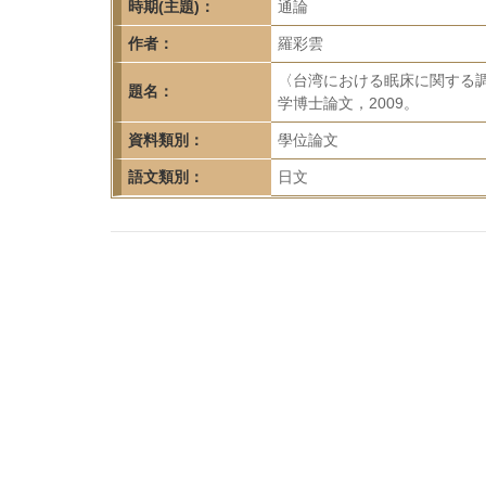
首
時期(主題)：
通論
頁
作者：
羅彩雲
〈台湾における眠床に関する
題名：
学博士論文，2009。
資料類別：
學位論文
語文類別：
日文