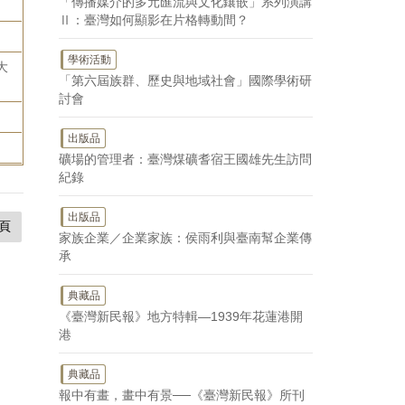
「傳播媒介的多元匯流與文化鑲嵌」系列演講
Ⅱ：臺灣如何顯影在片格轉動間？
學術活動
大
「第六屆族群、歷史與地域社會」國際學術研
討會
出版品
礦場的管理者：臺灣煤礦耆宿王國雄先生訪問
紀錄
出版品
頁
家族企業／企業家族：侯雨利與臺南幫企業傳
承
典藏品
《臺灣新民報》地方特輯—1939年花蓮港開
港
典藏品
報中有畫，畫中有景──《臺灣新民報》所刊