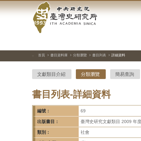
中
跳
到
央
主
要
研
內
容
究
區
塊
院-
首頁
書目資料庫
分類瀏覽
書目列表
詳細資料
:::
臺
文獻類目介紹
分類瀏覽
簡易查詢
灣
史
書目列表-詳細資料
研
編號：
69
究
出版書目：
臺灣史研究文獻類目 2009 年
所-
類別：
社會