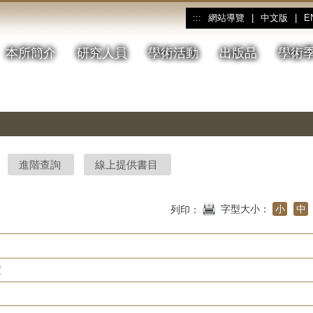
網站導覽
|
中文版
|
E
:::
本所簡介
研究人員
學術活動
出版品
學術
進階查詢
線上提供書目
字型大小：
小
中
列印：
度