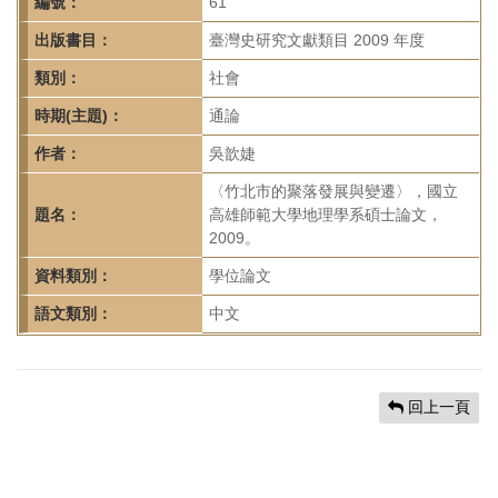
首
編號：
61
頁
出版書目：
臺灣史研究文獻類目 2009 年度
類別：
社會
時期(主題)：
通論
作者：
吳歆婕
〈竹北市的聚落發展與變遷〉，國立
題名：
高雄師範大學地理學系碩士論文，
2009。
資料類別：
學位論文
語文類別：
中文
回上一頁