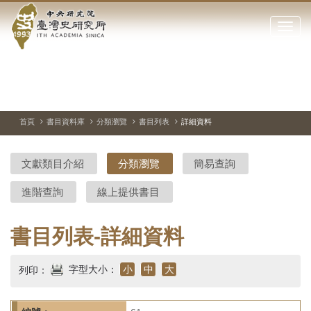
中
跳
到
點
央
主
擊
要
開
研
內
啟
容
或
究
切
上
下
主
區
換
一
一
圖
關
暫
張
張
連
塊
閉
停、
圖
圖
結
院-
播
片
片
首頁
書目資料庫
分類瀏覽
書目列表
詳細資料
網
放
站
臺
主
文獻類目介紹
分類瀏覽
簡易查詢
要
灣
選
進階查詢
線上提供書目
單
史
研
書目列表-詳細資料
究
字型大小：
小
中
大
列印：
所-