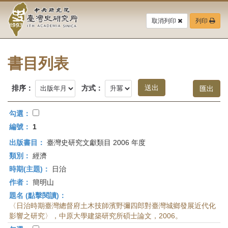
中
跳
到
取消列印
列印
央
主
要
研
內
容
書目列表
究
區
塊
院-
排序：
方式：
臺
勾選：
灣
編號：
1
出版書目：
臺灣史研究文獻類目 2006 年度
史
類別：
經濟
研
時期(主題)：
日治
作者：
簡明山
究
題名 (點擊閱讀)：
所-
〈日治時期臺灣總督府土木技師濱野彌四郎對臺灣城鄉發展近代化
影響之研究〉，中原大學建築研究所碩士論文，2006。