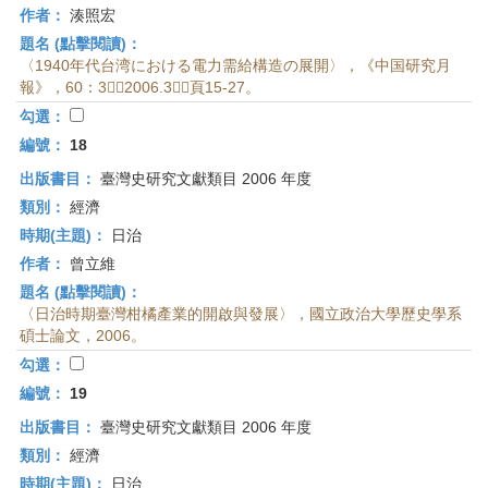
作者：
湊照宏
題名 (點擊閱讀)：
〈1940年代台湾における電力需給構造の展開〉，《中国研究月
報》，60：3（2006.3），頁15-27。
勾選：
編號：
18
出版書目：
臺灣史研究文獻類目 2006 年度
類別：
經濟
時期(主題)：
日治
作者：
曾立維
題名 (點擊閱讀)：
〈日治時期臺灣柑橘產業的開啟與發展〉，國立政治大學歷史學系
碩士論文，2006。
勾選：
編號：
19
出版書目：
臺灣史研究文獻類目 2006 年度
類別：
經濟
時期(主題)：
日治