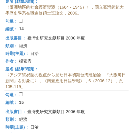
題名 (點擊閱讀)：
〈蘆洲地區的社會經濟變遷（1684 - 1945）〉，國立臺灣師範大
學歷史學系在職進修碩士班論文，2006。
勾選：
編號：
14
出版書目：
臺灣史研究文獻類目 2006 年度
類別：
經濟
時期(主題)：
日治
作者：
楊素霞
題名 (點擊閱讀)：
〈アジア貿易圈の視点から見た日本初期台湾統治論：『大阪每日
新聞』を対象に〉，《南臺應用日語學報》，6（2006.12），頁
105-119。
勾選：
編號：
15
出版書目：
臺灣史研究文獻類目 2006 年度
類別：
經濟
時期(主題)：
日治