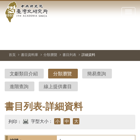
中
跳
到
點
央
主
擊
要
開
研
內
啟
容
或
究
切
上
下
主
區
換
一
一
圖
關
暫
張
張
連
塊
閉
停、
圖
圖
結
院-
播
片
片
首頁
書目資料庫
分類瀏覽
書目列表
詳細資料
網
放
站
臺
主
文獻類目介紹
分類瀏覽
簡易查詢
要
灣
選
進階查詢
線上提供書目
單
史
研
書目列表-詳細資料
究
字型大小：
小
中
大
列印：
所-