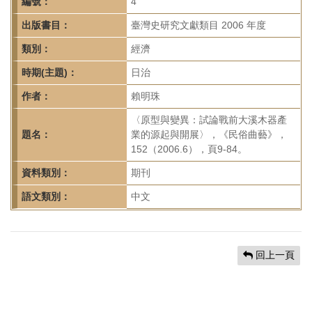
首
編號：
4
頁
出版書目：
臺灣史研究文獻類目 2006 年度
類別：
經濟
時期(主題)：
日治
作者：
賴明珠
〈原型與變異：試論戰前大溪木器產
題名：
業的源起與開展〉，《民俗曲藝》，
152（2006.6），頁9-84。
資料類別：
期刊
語文類別：
中文
回上一頁