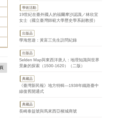
學術活動
19世紀在臺外國人的福爾摩沙認識／林欣宜
女士（國立臺灣師範大學歷史學系副教授）
出版品
學海悠遊：黃富三先生訪問紀錄
出版品
Selden Map與東西洋唐人：地理知識與世界
景象的探索（1500-1620）（二版）
頁
典藏品
《臺灣新民報》地方特輯—1938年鐵路臺中
線復舊開通式
典藏品
長崎泰益號與馬來西亞檳城商號