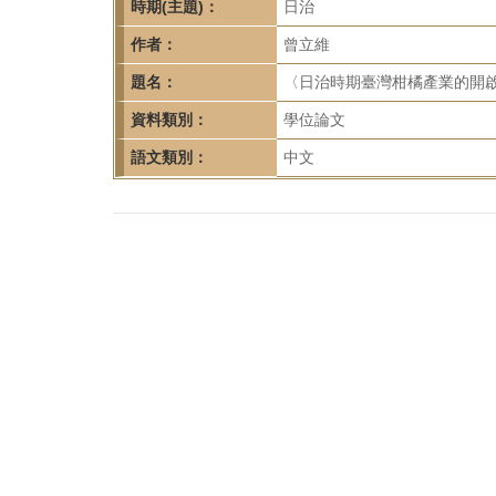
首
時期(主題)：
日治
頁
作者：
曾立維
題名：
〈日治時期臺灣柑橘產業的開啟
資料類別：
學位論文
語文類別：
中文