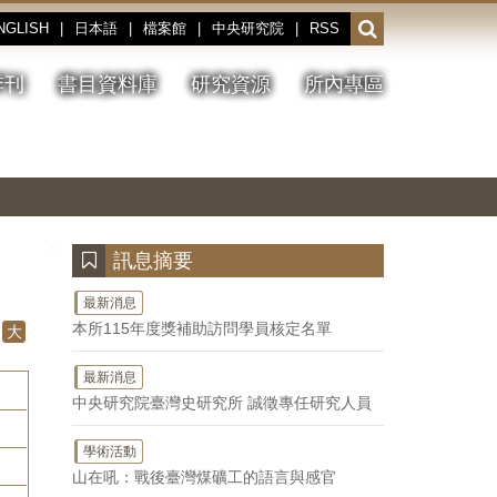
NGLISH
|
日本語
|
檔案館
|
中央研究院
|
RSS
開
啟
或
季刊
書目資料庫
研究資源
所內專區
收
合
搜
切
上
下
主
換
一
一
圖
尋
暫
張
張
連
停、
圖
圖
結
欄
播
片
片
位
放
:::
訊息摘要
最新消息
本所115年度獎補助訪問學員核定名單
大
最新消息
中央研究院臺灣史研究所 誠徵專任研究人員
學術活動
山在吼：戰後臺灣煤礦工的語言與感官