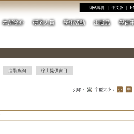
網站導覽
|
中文版
|
E
:::
本所簡介
研究人員
學術活動
出版品
學術
進階查詢
線上提供書目
字型大小：
小
中
列印：
度