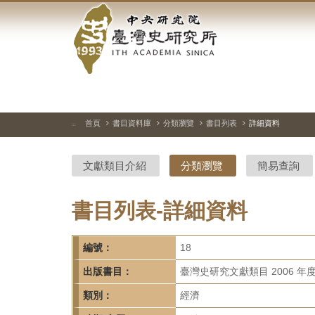
中
跳
到
央
主
要
研
內
容
究
區
塊
院-
首頁
書目資料庫
分類瀏覽
書目列表
詳細資料
:::
臺
文獻類目介紹
分類瀏覽
簡易查詢
灣
史
書目列表-詳細資料
研
編號：
18
究
出版書目：
臺灣史研究文獻類目 2006 年
所-
類別：
經濟