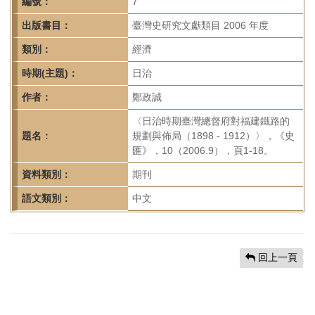
首
編號：
7
頁
出版書目：
臺灣史研究文獻類目 2006 年度
類別：
經濟
時期(主題)：
日治
作者：
鄭政誠
〈日治時期臺灣總督府對福建鐵路的
題名：
規劃與佈局（1898 - 1912）〉，《史
匯》，10（2006.9），頁1-18。
資料類別：
期刊
語文類別：
中文
回上一頁