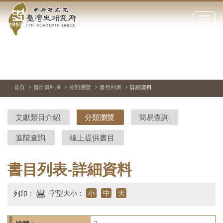
中
跳
到
點
央
主
擊
要
開
研
內
啟
容
或
究
切
上
下
主
區
換
一
一
圖
關
暫
張
張
連
塊
閉
停、
圖
圖
結
院-
播
片
片
首頁
書目資料庫
分類瀏覽
書目列表
詳細資料
網
放
站
臺
主
文獻類目介紹
分類瀏覽
簡易查詢
要
灣
選
進階查詢
線上提供書目
單
史
研
書目列表-詳細資料
究
字型大小：
小
中
大
列印：
所-