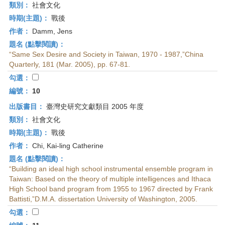
類別：
社會文化
時期(主題)：
戰後
作者：
Damm, Jens
題名 (點擊閱讀)：
“Same Sex Desire and Society in Taiwan, 1970 - 1987,”China
Quarterly, 181 (Mar. 2005), pp. 67-81.
勾選：
編號：
10
出版書目：
臺灣史研究文獻類目 2005 年度
類別：
社會文化
時期(主題)：
戰後
作者：
Chi, Kai-ling Catherine
題名 (點擊閱讀)：
“Building an ideal high school instrumental ensemble program in
Taiwan: Based on the theory of multiple intelligences and Ithaca
High School band program from 1955 to 1967 directed by Frank
Battisti,”D.M.A. dissertation University of Washington, 2005.
勾選：