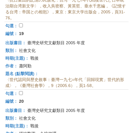
〈抗日集団的記憶の民族化：台湾一九七○年代戦後世代と日本統
治期台湾新文学〉，收入吳密察、黃英哲、垂水千恵編，《記憶す
る台湾：帝国との相剋》，東京：東京大学出版会，2005，頁31-
76。
勾選：
編號：
19
出版書目：
臺灣史研究文獻類目 2005 年度
類別：
社會文化
時期(主題)：
戰後
作者：
蕭阿勤
題名 (點擊閱讀)：
〈世代認同與歷史敘事：臺灣一九七○年代「回歸現實」世代的形
成〉，《臺灣社會學》，9（2005.6），頁1-58。
勾選：
編號：
20
出版書目：
臺灣史研究文獻類目 2005 年度
類別：
社會文化
時期(主題)：
戰後