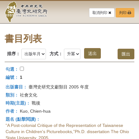
中
跳
到
取消列印
列印
央
主
要
研
內
容
書目列表
究
區
塊
院-
排序：
方式：
臺
勾選：
灣
編號：
1
出版書目：
臺灣史研究文獻類目 2005 年度
史
類別：
社會文化
研
時期(主題)：
戰後
作者：
Kuo, Chien-hua
究
題名 (點擊閱讀)：
所-
“A Post-colonial Critique of the Representation of Taiwanese
Culture in Children's Picturebooks,”Ph.D. dissertation The Ohio
State University, 2005.