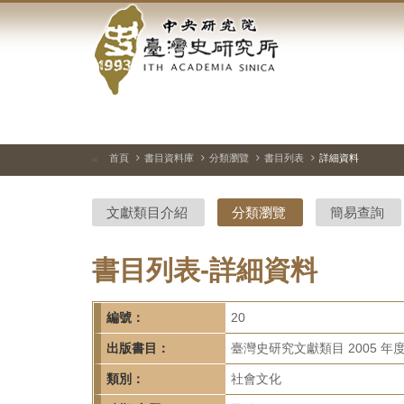
中
跳
到
央
主
要
研
內
容
究
區
塊
院-
首頁
書目資料庫
分類瀏覽
書目列表
詳細資料
:::
臺
文獻類目介紹
分類瀏覽
簡易查詢
灣
史
書目列表-詳細資料
研
編號：
20
究
出版書目：
臺灣史研究文獻類目 2005 年
所-
類別：
社會文化