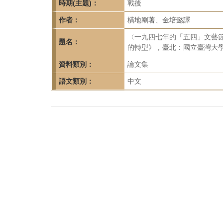
首
時期(主題)：
戰後
頁
作者：
橫地剛著、金培懿譯
〈一九四七年的「五四」文藝
題名：
的轉型》，臺北：國立臺灣大學出版
資料類別：
論文集
語文類別：
中文