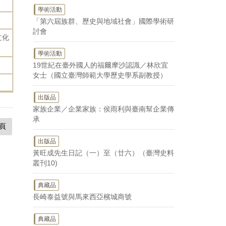
學術活動
「第六屆族群、歷史與地域社會」國際學術研
討會
文化
學術活動
19世紀在臺外國人的福爾摩沙認識／林欣宜
女士（國立臺灣師範大學歷史學系副教授）
出版品
家族企業／企業家族：侯雨利與臺南幫企業傳
承
頁
出版品
黃旺成先生日記（一）至（廿六）（臺灣史料
叢刊10)
典藏品
長崎泰益號與馬來西亞檳城商號
典藏品