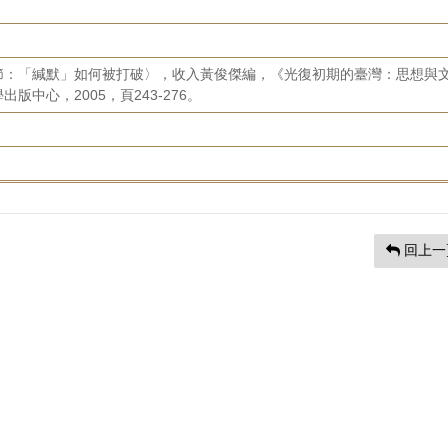
節：「緘默」如何被打破〉，收入黃俊傑編，《光復初期的臺灣：思想與
中心，2005，頁243-276。
回上一