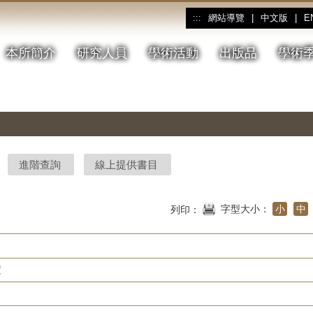
網站導覽
|
中文版
|
E
:::
本所簡介
研究人員
學術活動
出版品
學術
進階查詢
線上提供書目
字型大小：
小
中
列印：
度