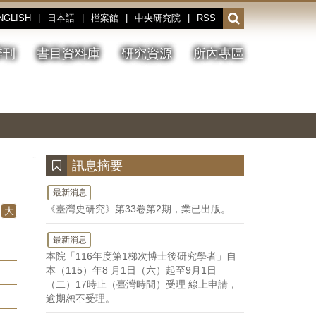
NGLISH
|
日本語
|
檔案館
|
中央研究院
|
RSS
開
啟
或
季刊
書目資料庫
研究資源
所內專區
收
合
搜
切
上
下
主
換
一
一
圖
尋
暫
張
張
連
停、
圖
圖
結
欄
播
片
片
位
放
:::
訊息摘要
最新消息
《臺灣史研究》第33卷第2期，業已出版。
大
最新消息
本院「116年度第1梯次博士後研究學者」自
本（115）年8 月1日（六）起至9月1日
（二）17時止（臺灣時間）受理 線上申請，
逾期恕不受理。