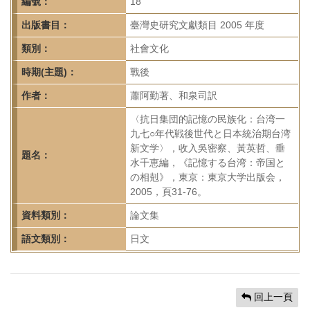
首
編號：
18
頁
出版書目：
臺灣史研究文獻類目 2005 年度
類別：
社會文化
時期(主題)：
戰後
作者：
蕭阿勤著、和泉司訳
〈抗日集団的記憶の民族化：台湾一
九七○年代戦後世代と日本統治期台湾
新文学〉，收入吳密察、黃英哲、垂
題名：
水千恵編，《記憶する台湾：帝国と
の相剋》，東京：東京大学出版会，
2005，頁31-76。
資料類別：
論文集
語文類別：
日文
回上一頁