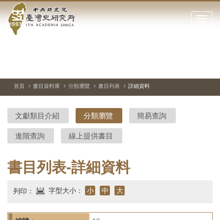
中
跳
到
點
央
主
擊
要
開
研
內
啟
容
或
究
切
上
下
主
區
換
一
一
圖
關
暫
張
張
連
塊
閉
停、
圖
圖
結
院-
播
片
片
首頁
書目資料庫
分類瀏覽
書目列表
詳細資料
網
放
站
臺
主
文獻類目介紹
分類瀏覽
簡易查詢
要
灣
選
進階查詢
線上提供書目
單
史
研
書目列表-詳細資料
究
字型大小：
小
中
大
列印：
所-