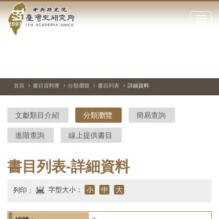
中
跳
到
點
央
主
擊
要
開
研
內
啟
容
或
究
切
上
下
主
區
換
一
一
圖
關
暫
張
張
連
塊
閉
停、
圖
圖
結
院-
播
片
片
首頁
書目資料庫
分類瀏覽
書目列表
詳細資料
網
放
站
臺
主
文獻類目介紹
分類瀏覽
簡易查詢
要
灣
選
進階查詢
線上提供書目
單
史
研
書目列表-詳細資料
究
字型大小：
小
中
大
列印：
所-