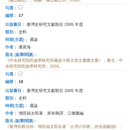
《龜山鄉志》，桃園：龜山鄉公所，2005。
勾選：
編號：
17
出版書目：
臺灣史研究文獻類目 2005 年度
類別：
史料
時期(主題)：
通論
作者：
潘英海
題名 (點擊閱讀)：
《中央研究院民族學研究所藏道卡斯古契文書圖文冊》，臺北：中
央研究院民族學研究所，2005。
勾選：
編號：
18
出版書目：
臺灣史研究文獻類目 2005 年度
類別：
史料
時期(主題)：
通論
作者：
增田福太郎著、黃有興譯、江燦騰編
題名 (點擊閱讀)：
《臺灣宗教信仰：增田福太郎名著「台湾の宗教」的全面解讀》，