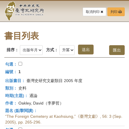
中
跳
到
取消列印
列印
央
主
要
研
內
容
書目列表
究
區
塊
院-
排序：
方式：
臺
勾選：
灣
編號：
1
出版書目：
臺灣史研究文獻類目 2005 年度
史
類別：
史料
研
時期(主題)：
通論
作者：
Oakley, David（李夢哲）
究
題名 (點擊閱讀)：
所-
“The Foreign Cemetery at Kaohsiung,”《臺灣文獻》, 56: 3 (Sep.
2005), pp. 265-296.