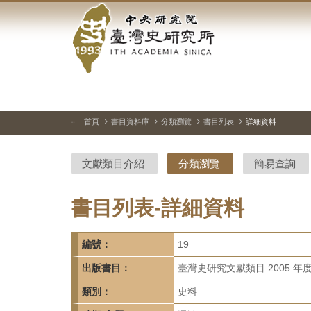
中
跳
到
央
主
要
研
內
容
究
區
塊
院-
首頁
書目資料庫
分類瀏覽
書目列表
詳細資料
:::
臺
文獻類目介紹
分類瀏覽
簡易查詢
灣
史
書目列表-詳細資料
研
編號：
19
究
出版書目：
臺灣史研究文獻類目 2005 年
所-
類別：
史料