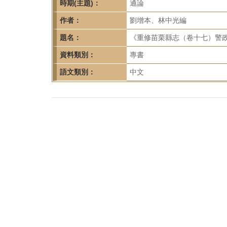
首
時期(主題)：
通論
頁
作者：
劉增本、林中光編
題名：
《重修苗栗縣志（卷十七）警政
資料類別：
專書
語文類別：
中文