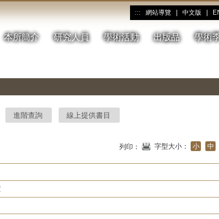
網站導覽
|
中文版
|
E
:::
本所簡介
研究人員
學術活動
出版品
學術
進階查詢
線上提供書目
字型大小：
小
中
列印：
度