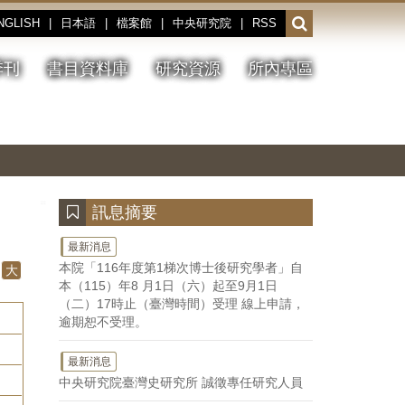
NGLISH
|
日本語
|
檔案館
|
中央研究院
|
RSS
開
啟
或
季刊
書目資料庫
研究資源
所內專區
收
合
搜
切
上
下
主
換
一
一
圖
尋
暫
張
張
連
停、
圖
圖
結
欄
播
片
片
位
放
:::
訊息摘要
最新消息
本院「116年度第1梯次博士後研究學者」自
大
本（115）年8 月1日（六）起至9月1日
（二）17時止（臺灣時間）受理 線上申請，
逾期恕不受理。
最新消息
中央研究院臺灣史研究所 誠徵專任研究人員