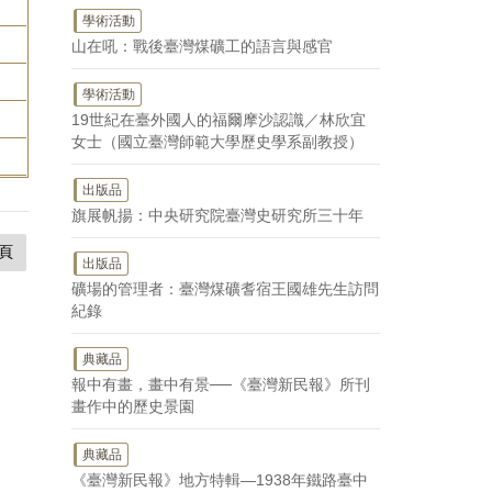
學術活動
山在吼：戰後臺灣煤礦工的語言與感官
學術活動
19世紀在臺外國人的福爾摩沙認識／林欣宜
女士（國立臺灣師範大學歷史學系副教授）
出版品
旗展帆揚：中央研究院臺灣史研究所三十年
頁
出版品
礦場的管理者：臺灣煤礦耆宿王國雄先生訪問
紀錄
典藏品
報中有畫，畫中有景──《臺灣新民報》所刊
畫作中的歷史景園
典藏品
《臺灣新民報》地方特輯—1938年鐵路臺中