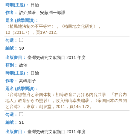
時期(主題)：
日治
作者：
許介鱗著、安藤潤一郎譯
題名 (點擊閱讀)：
〈植民地法制の不平等性〉，《植民地文化研究》，
10（2011.7），頁197-212。
勾選：
編號：
30
出版書目：
臺灣史研究文獻類目 2011 年度
類別：
政治
時期(主題)：
日治
作者：
高嶋朋子
題名 (點擊閱讀)：
〈台湾総督府と帝国体制：初等教育における内台共学：「在台内
地人」教育からの照射〉，收入檜山幸夫編著，《帝国日本の展開
と台湾》，東京：創泉堂，2011，頁145-172。
勾選：
編號：
31
出版書目：
臺灣史研究文獻類目 2011 年度