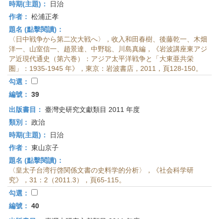
時期(主題)：
日治
作者：
松浦正孝
題名 (點擊閱讀)：
〈日中戦争から第二次大戦へ〉，收入和田春樹、後藤乾一、木畑
洋一、山室信一、趙景達、中野聡、川島真編，《岩波講座東アジ
ア近現代通史（第六巻）：アジア太平洋戦争と「大東亜共栄
圏」：1935-1945 年》，東京：岩波書店，2011，頁128-150。
勾選：
編號：
39
出版書目：
臺灣史研究文獻類目 2011 年度
類別：
政治
時期(主題)：
日治
作者：
東山京子
題名 (點擊閱讀)：
〈皇太子台湾行啓関係文書の史料学的分析〉，《社会科学研
究》，31：2（2011.3），頁65-115。
勾選：
編號：
40