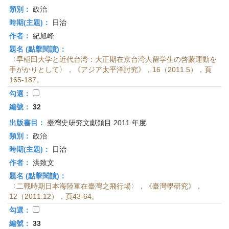
類別：
政治
時期(主題)：
日治
作者：
紀旭峰
題名 (點擊閱讀)：
〈早稲田大学と近代台湾：大正期在京台湾人留学生の啓蒙運動を
手がかりとして〉，《アジア太平洋討究》，16（2011.5），頁
165-187。
勾選：
編號：
32
出版書目：
臺灣史研究文獻類目 2011 年度
類別：
政治
時期(主題)：
日治
作者：
洪致文
題名 (點擊閱讀)：
〈二戰時期日本海陸軍在臺灣之飛行場〉，《臺灣學研究》，
12（2011.12），頁43-64。
勾選：
編號：
33