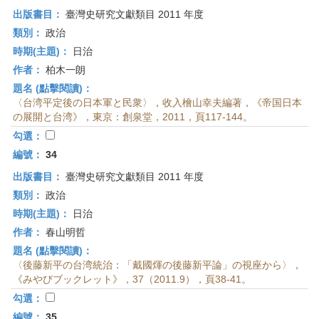
出版書目：
臺灣史研究文獻類目 2011 年度
類別：
政治
時期(主題)：
日治
作者：
柏木一朗
題名 (點擊閱讀)：
〈台湾平定後の日本軍と民衆〉，收入檜山幸夫編著，《帝国日本
の展開と台湾》，東京：創泉堂，2011，頁117-144。
勾選：
編號：
34
出版書目：
臺灣史研究文獻類目 2011 年度
類別：
政治
時期(主題)：
日治
作者：
春山明哲
題名 (點擊閱讀)：
〈後藤新平の台湾統治：「戴國煇の後藤新平論」の視座から〉，
《みやびブックレット》，37（2011.9），頁38-41。
勾選：
編號：
35