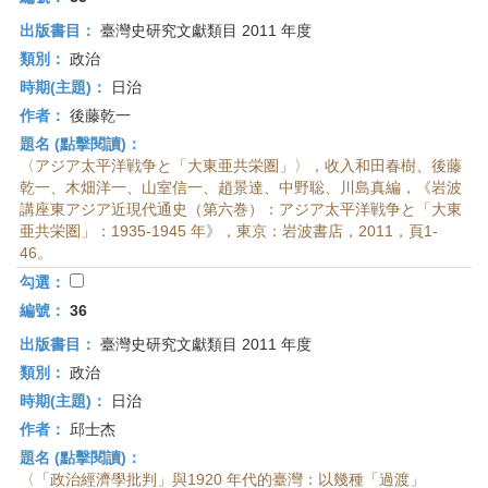
出版書目：
臺灣史研究文獻類目 2011 年度
類別：
政治
時期(主題)：
日治
作者：
後藤乾一
題名 (點擊閱讀)：
〈アジア太平洋戦争と「大東亜共栄圏」〉，收入和田春樹、後藤
乾一、木畑洋一、山室信一、趙景達、中野聡、川島真編，《岩波
講座東アジア近現代通史（第六巻）：アジア太平洋戦争と「大東
亜共栄圏」：1935-1945 年》，東京：岩波書店，2011，頁1-
46。
勾選：
編號：
36
出版書目：
臺灣史研究文獻類目 2011 年度
類別：
政治
時期(主題)：
日治
作者：
邱士杰
題名 (點擊閱讀)：
〈「政治經濟學批判」與1920 年代的臺灣：以幾種「過渡」