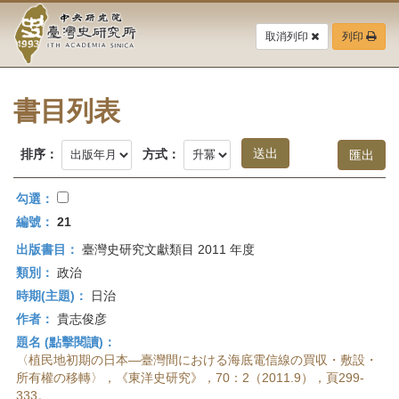
中
跳
到
取消列印
列印
央
主
要
研
內
容
書目列表
究
區
塊
院-
排序：
方式：
臺
勾選：
灣
編號：
21
出版書目：
臺灣史研究文獻類目 2011 年度
史
類別：
政治
研
時期(主題)：
日治
作者：
貴志俊彦
究
題名 (點擊閱讀)：
所-
〈植民地初期の日本—臺灣間における海底電信線の買収・敷設・
所有權の移轉〉，《東洋史研究》，70：2（2011.9），頁299-
333。