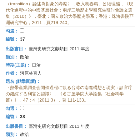
（transition）論述為對象的考察〉，收入胡春惠、呂紹理編，《現
代化進程中的中國基層社會：兩岸三地歷史學研究生研討會論文選
集（2010）》，臺北：國立政治大學歷史學系；香港：珠海書院亞
洲研究中心，2011，頁219-240。
勾選：
編號：
37
出版書目：
臺灣史研究文獻類目 2011 年度
類別：
政治
時期(主題)：
日治
作者：
河原林直人
題名 (點擊閱讀)：
〈熱帯産業調査会開催過程に観る台湾の南進構想と現実：諸官庁
の錯綜する利害と認識〉，《名古屋学院大学論集（社会科学
篇）》，47：4（2011.3），頁 111-133。
勾選：
編號：
38
出版書目：
臺灣史研究文獻類目 2011 年度
類別：
政治