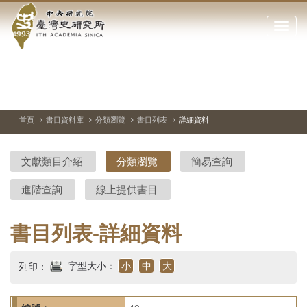
中
跳
到
點
央
主
擊
要
開
研
內
啟
容
或
究
切
上
下
主
區
換
一
一
圖
關
暫
張
張
連
塊
閉
停、
圖
圖
結
院-
播
片
片
首頁
書目資料庫
分類瀏覽
書目列表
詳細資料
網
放
站
臺
主
文獻類目介紹
分類瀏覽
簡易查詢
要
灣
選
進階查詢
線上提供書目
單
史
研
書目列表-詳細資料
究
字型大小：
小
中
大
列印：
所-