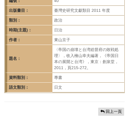
首
編號：
40
頁
出版書目：
臺灣史研究文獻類目 2011 年度
類別：
政治
時期(主題)：
日治
作者：
東山京子
〈帝国の崩壊と台湾総督府の敗戦処
理〉，收入檜山幸夫編著，《帝国日
題名：
本の展開と台湾》，東京：創泉堂，
2011，頁215-272。
資料類別：
專書
語文類別：
日文
回上一頁