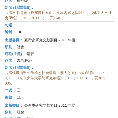
作者：
楊克隆
題名 (點擊閱讀)：
〈清末平埔族〈猫霧拺社番曲〉文本內涵之探討〉，《修平人文社
會學報》，16（2011.3），頁1-40。
勾選：
編號：
10
出版書目：
臺灣史研究文獻類目 2011 年度
類別：
社會
時期(主題)：
清代
作者：
森島雅治
題名 (點擊閱讀)：
〈清代鳳山県の族群と社会構造：漢人と原住民の関係につい
て〉，《奈良大学大学院研究年報》，16（2011.3），頁302-
305。
勾選：
編號：
11
出版書目：
臺灣史研究文獻類目 2011 年度
類別：
社會