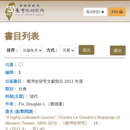
中
跳
到
取消列印
列印
央
主
要
研
內
容
書目列表
究
區
塊
院-
排序：
方式：
臺
勾選：
灣
編號：
1
出版書目：
臺灣史研究文獻類目 2011 年度
史
類別：
社會
研
時期(主題)：
清代
作者：
Fix, Douglas L.（費德廉）
究
題名 (點擊閱讀)：
所-
"A highly cultivated country": Charles Le Gendre's Mappings of
Western Taiwan, 1869-1870，《臺灣史研究》，18：
3（2011.9），頁1-45。