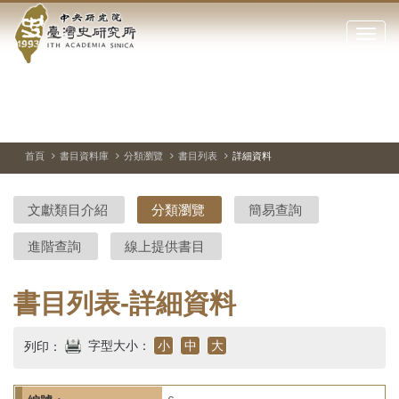
中
跳
到
點
央
主
擊
要
開
研
內
啟
容
或
究
切
上
下
主
區
換
一
一
圖
關
暫
張
張
連
塊
閉
停、
圖
圖
結
院-
播
片
片
首頁
書目資料庫
分類瀏覽
書目列表
詳細資料
網
放
站
臺
主
文獻類目介紹
分類瀏覽
簡易查詢
要
灣
選
進階查詢
線上提供書目
單
史
研
書目列表-詳細資料
究
字型大小：
小
中
大
列印：
所-