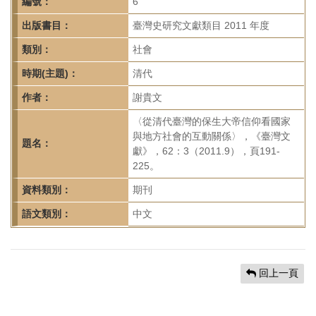
首
編號：
6
頁
出版書目：
臺灣史研究文獻類目 2011 年度
類別：
社會
時期(主題)：
清代
作者：
謝貴文
〈從清代臺灣的保生大帝信仰看國家
與地方社會的互動關係〉，《臺灣文
題名：
獻》，62：3（2011.9），頁191-
225。
資料類別：
期刊
語文類別：
中文
回上一頁