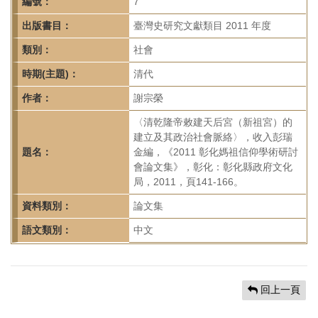
首
編號：
7
頁
出版書目：
臺灣史研究文獻類目 2011 年度
類別：
社會
時期(主題)：
清代
作者：
謝宗榮
〈清乾隆帝敕建天后宮（新祖宮）的
建立及其政治社會脈絡〉，收入彭瑞
題名：
金編，《2011 彰化媽祖信仰學術研討
會論文集》，彰化：彰化縣政府文化
局，2011，頁141-166。
資料類別：
論文集
語文類別：
中文
回上一頁