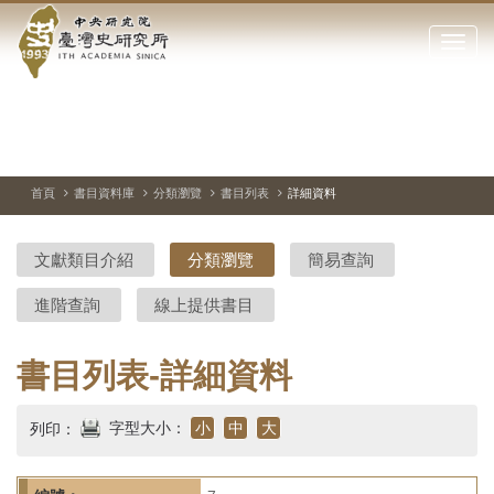
中
跳
到
點
央
主
擊
要
開
研
內
啟
容
或
究
切
上
下
主
區
換
一
一
圖
關
暫
張
張
連
塊
閉
停、
圖
圖
結
院-
播
片
片
首頁
書目資料庫
分類瀏覽
書目列表
詳細資料
網
放
站
臺
主
文獻類目介紹
分類瀏覽
簡易查詢
要
灣
選
進階查詢
線上提供書目
單
史
研
書目列表-詳細資料
究
字型大小：
小
中
大
列印：
所-