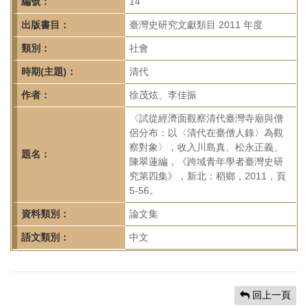
首
編號：
14
頁
出版書目：
臺灣史研究文獻類目 2011 年度
類別：
社會
時期(主題)：
清代
作者：
徐茂炫、李佳振
〈試從經濟面觀察清代臺灣寺廟與僧
侶分布：以〈清代在臺僧人錄〉為觀
察對象〉，收入川島真、松永正義、
題名：
陳翠蓮編，《跨域青年學者臺灣史研
究第四集》，新北：稻鄉，2011，頁
5-56。
資料類別：
論文集
語文類別：
中文
回上一頁