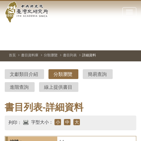
中
跳
到
點
央
主
擊
要
開
研
內
啟
容
或
究
切
上
下
主
區
換
一
一
圖
關
暫
張
張
連
塊
閉
停、
圖
圖
結
院-
播
片
片
首頁
書目資料庫
分類瀏覽
書目列表
詳細資料
網
放
站
臺
主
文獻類目介紹
分類瀏覽
簡易查詢
要
灣
選
進階查詢
線上提供書目
單
史
研
書目列表-詳細資料
究
字型大小：
小
中
大
列印：
所-