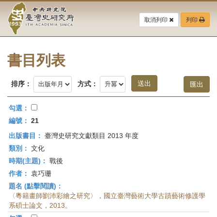
中
跳
到
取消列印
列印
央
主
要
研
內
容
書目列表
究
區
塊
院-
排序：
方式：
臺
勾選：
灣
編號：
21
出版書目：
臺灣史研究文獻類目 2013 年度
史
類別：
文化
研
時期(主題)：
戰後
作者：
袁巧珊
究
題名 (點擊閱讀)：
所-
〈粵籍畫師劉沛彩繪之研究〉，國立臺灣藝術大學古蹟藝術修護學
系碩士論文，2013。