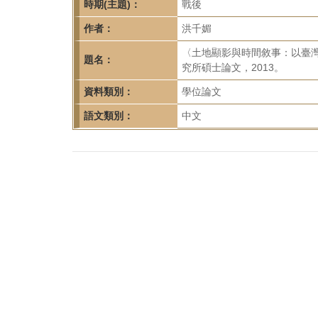
首
時期(主題)：
戰後
頁
作者：
洪千媚
〈土地顯影與時間敘事：以臺灣
題名：
究所碩士論文，2013。
資料類別：
學位論文
語文類別：
中文