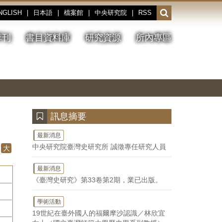
NGLISH
|
日本語
|
檔案館
|
中央研究院
|
RSS
開
啟
或
季刊
書目資料庫
研究資源
所內專區
收
合
搜
切
上
下
主
換
一
一
圖
尋
暫
張
張
連
停、
圖
圖
結
欄
播
片
片
位
放
:::
訊息摘要
最新消息
中央研究院臺灣史研究所 誠徵專任研究人員
大
最新消息
《臺灣史研究》第33卷第2期，業已出版。
學術活動
19世紀在臺外國人的福爾摩沙認識／林欣宜