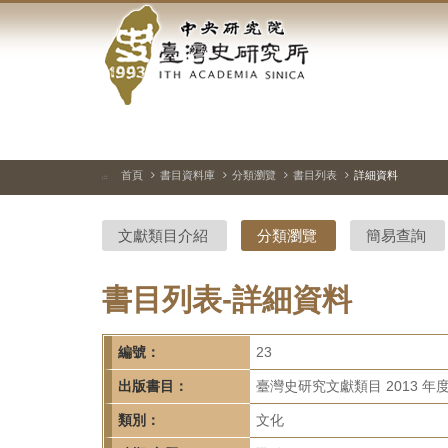
中
跳
到
央
主
要
研
內
容
究
區
塊
院-
首頁
書目資料庫
分類瀏覽
書目列表
詳細資料
:::
臺
文獻類目介紹
分類瀏覽
簡易查詢
灣
史
書目列表-詳細資料
研
編號：
23
究
出版書目：
臺灣史研究文獻類目 2013 年
所-
類別：
文化