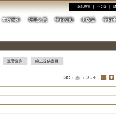
網站導覽
|
中文版
|
E
:::
本所簡介
研究人員
學術活動
出版品
學術
進階查詢
線上提供書目
字型大小：
小
中
列印：
度