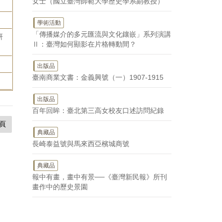
女士（國立臺灣師範大學歷史學系副教授）
學術活動
「傳播媒介的多元匯流與文化鑲嵌」系列演講
研
Ⅱ：臺灣如何顯影在片格轉動間？
出版品
臺南商業文書：金義興號（一）1907-1915
出版品
百年回眸：臺北第三高女校友口述訪問紀錄
頁
典藏品
長崎泰益號與馬來西亞檳城商號
典藏品
報中有畫，畫中有景──《臺灣新民報》所刊
畫作中的歷史景園