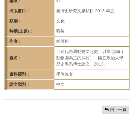
首
編號：
37
頁
出版書目：
臺灣史研究文獻類目 2013 年度
類別：
文化
時期(主題)：
戰後
作者：
鄭麗榕
〈近代臺灣動物文化史：以臺北圓山
題名：
動物園為主的探討〉，國立政治大學
歷史學系博士論文，2013。
資料類別：
學位論文
語文類別：
中文
回上一頁