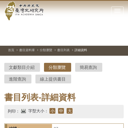
中
跳
到
點
央
主
擊
要
開
研
內
啟
容
或
究
切
上
下
主
區
換
一
一
圖
關
暫
張
張
連
塊
閉
停、
圖
圖
結
院-
播
片
片
首頁
書目資料庫
分類瀏覽
書目列表
詳細資料
網
放
站
臺
主
文獻類目介紹
分類瀏覽
簡易查詢
要
灣
選
進階查詢
線上提供書目
單
史
研
書目列表-詳細資料
究
字型大小：
小
中
大
列印：
所-