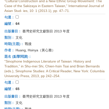
“Cultural Construction and a New Ethnic Group Movement: The
Case of the Sakizaya in Eastern Taiwan,” International Journal of
Asian Stud- ies, 10: 1 (2013.1), pp. 47–71.
勾選：
編號：
64
出版書目：
臺灣史研究文獻類目 2013 年度
類別：
文化
時期(主題)：
戰後
作者：
Huang, Hsinya（黃心雅）
題名 (點擊閱讀)：
“Sinophone Indigenous Literature of Taiwan: History and
Tradition,” in Shu-mei Shi, Chien-hsin Tsai and Brian Bernards
(eds.), Sinophone Studies: A Critical Reader, New York: Columbia
University Press, 2013, pp 242–254.
勾選：
編號：
65
出版書目：
臺灣史研究文獻類目 2013 年度
類別：
文化