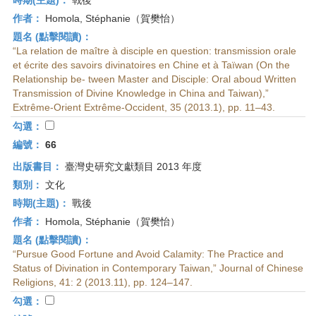
時期(主題)：
戰後
作者：
Homola, Stéphanie（賀樊怡）
題名 (點擊閱讀)：
“La relation de maître à disciple en question: transmission orale
et écrite des savoirs divinatoires en Chine et à Taïwan (On the
Relationship be- tween Master and Disciple: Oral aboud Written
Transmission of Divine Knowledge in China and Taiwan),”
Extrême-Orient Extrême-Occident, 35 (2013.1), pp. 11–43.
勾選：
編號：
66
出版書目：
臺灣史研究文獻類目 2013 年度
類別：
文化
時期(主題)：
戰後
作者：
Homola, Stéphanie（賀樊怡）
題名 (點擊閱讀)：
“Pursue Good Fortune and Avoid Calamity: The Practice and
Status of Divination in Contemporary Taiwan,” Journal of Chinese
Religions, 41: 2 (2013.11), pp. 124–147.
勾選：