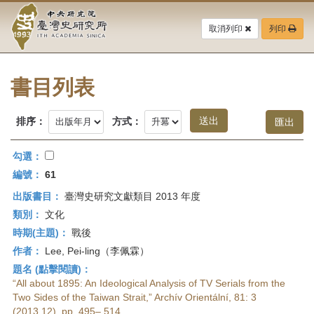
中
跳
到
取消列印
列印
央
主
要
研
內
容
書目列表
究
區
塊
院-
排序：
方式：
臺
勾選：
灣
編號：
61
出版書目：
臺灣史研究文獻類目 2013 年度
史
類別：
文化
研
時期(主題)：
戰後
作者：
Lee, Pei-ling（李佩霖）
究
題名 (點擊閱讀)：
所-
“All about 1895: An Ideological Analysis of TV Serials from the
Two Sides of the Taiwan Strait,” Archív Orientální, 81: 3
(2013.12), pp. 495– 514.