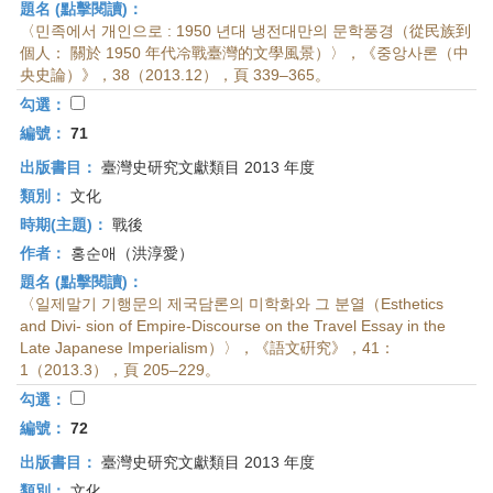
題名 (點擊閱讀)：
〈민족에서 개인으로 : 1950 년대 냉전대만의 문학풍경（從民族到
個人： 關於 1950 年代冷戰臺灣的文學風景）〉，《중앙사론（中
央史論）》，38（2013.12），頁 339–365。
勾選：
編號：
71
出版書目：
臺灣史研究文獻類目 2013 年度
類別：
文化
時期(主題)：
戰後
作者：
홍순애（洪淳愛）
題名 (點擊閱讀)：
〈일제말기 기행문의 제국담론의 미학화와 그 분열（Esthetics
and Divi- sion of Empire-Discourse on the Travel Essay in the
Late Japanese Imperialism）〉，《語文硏究》，41：
1（2013.3），頁 205–229。
勾選：
編號：
72
出版書目：
臺灣史研究文獻類目 2013 年度
類別：
文化