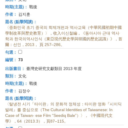
時期(主題)：
戰後
作者：
김지훈
題名 (點擊閱讀)：
〈중화민국 초기 중국의 학제개편과 역사교육（中華民國初期中國
學制改革與歷史教育）〉，收入이신철編，《동아시아 근대 역사
학과 한국의역사인식（東亞現代歷史學與韓國的歷史認識）》，首
爾：선인，2013， 頁 257–286。
勾選：
編號：
73
出版書目：
臺灣史研究文獻類目 2013 年度
類別：
文化
時期(主題)：
戰後
作者：
김정수
題名 (點擊閱讀)：
〈탈냉전 시기「타이완」의 문화적 정체성：타이완 영화『시이딕
발레』를 중심으로（The Cultural Identities of Taiwanese: In
Case of Taiwan- ese Film “Seediq Bale”）〉，《中國現代文
學》，64（2013.3），頁87–115。