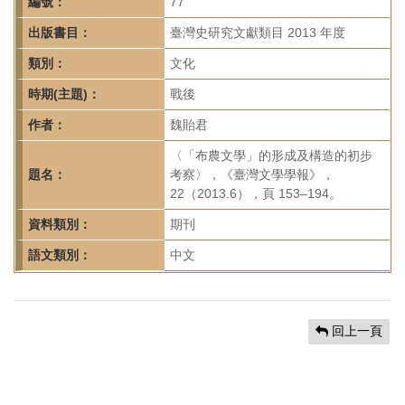
首
編號：
77
頁
出版書目：
臺灣史研究文獻類目 2013 年度
類別：
文化
時期(主題)：
戰後
作者：
魏貽君
〈「布農文學」的形成及構造的初步
題名：
考察〉，《臺灣文學學報》，
22（2013.6），頁 153–194。
資料類別：
期刊
語文類別：
中文
回上一頁