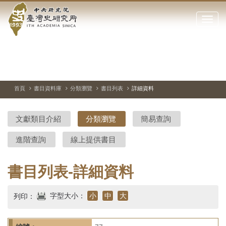
中
跳
到
點
央
主
擊
要
開
研
內
啟
容
或
究
切
上
下
主
區
換
一
一
圖
關
暫
張
張
連
塊
閉
停、
圖
圖
結
院-
播
片
片
首頁
書目資料庫
分類瀏覽
書目列表
詳細資料
網
放
站
臺
主
文獻類目介紹
分類瀏覽
簡易查詢
要
灣
選
進階查詢
線上提供書目
單
史
研
書目列表-詳細資料
究
字型大小：
小
中
大
列印：
所-