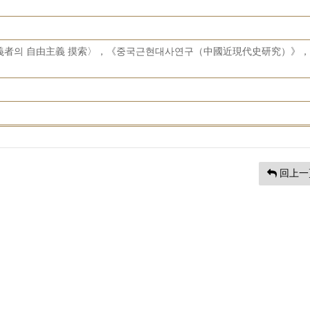
由主義者의 自由主義 摸索〉，《중국근현대사연구（中國近現代史研究）》，
。
回上一