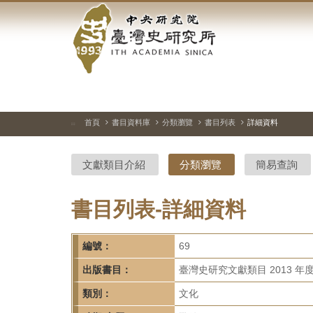
中
跳
到
央
主
要
研
內
容
究
區
塊
院-
首頁
書目資料庫
分類瀏覽
書目列表
詳細資料
:::
臺
文獻類目介紹
分類瀏覽
簡易查詢
灣
史
書目列表-詳細資料
研
編號：
69
究
出版書目：
臺灣史研究文獻類目 2013 年
所-
類別：
文化