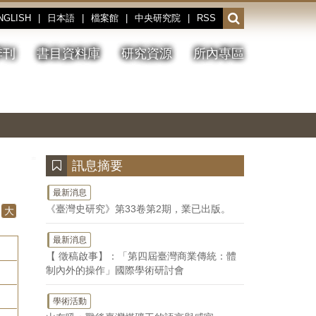
NGLISH
|
日本語
|
檔案館
|
中央研究院
|
RSS
開
啟
或
季刊
書目資料庫
研究資源
所內專區
收
合
搜
切
上
下
主
換
一
一
圖
尋
暫
張
張
連
停、
圖
圖
結
欄
播
片
片
位
放
:::
訊息摘要
最新消息
《臺灣史研究》第33卷第2期，業已出版。
大
最新消息
【 徵稿啟事】：「第四屆臺灣商業傳統：體
制內外的操作」國際學術研討會
學術活動