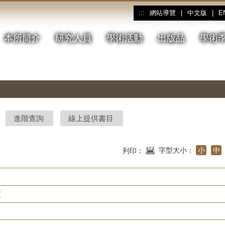
網站導覽
|
中文版
|
E
:::
本所簡介
研究人員
學術活動
出版品
學術
進階查詢
線上提供書目
字型大小：
小
中
列印：
度