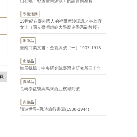
山在吼：戰後臺灣煤礦工的語言與感官
學術活動
19世紀在臺外國人的福爾摩沙認識／林欣宜
女士（國立臺灣師範大學歷史學系副教授）
出版品
臺南商業文書：金義興號（一）1907-1915
出版品
旗展帆揚：中央研究院臺灣史研究所三十年
頁
典藏品
長崎泰益號與馬來西亞檳城商號
典藏品
讀遊世界–戰時旅行書寫(1938-1944)