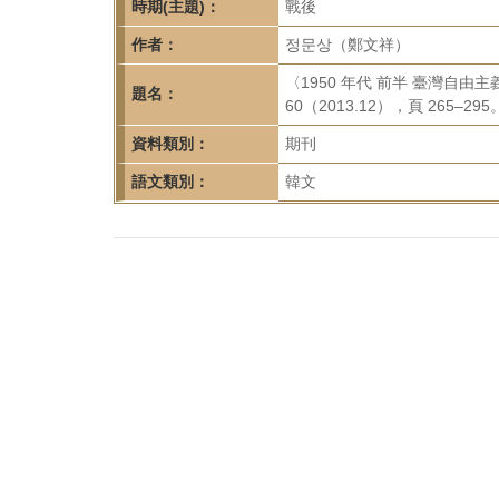
首
時期(主題)：
戰後
頁
作者：
정문상（鄭文祥）
〈1950 年代 前半 臺灣自
題名：
60（2013.12），頁 265–295
資料類別：
期刊
語文類別：
韓文