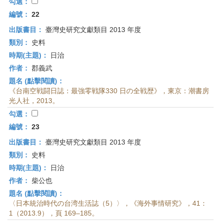
首
勾選：
頁
編號：
22
出版書目：
臺灣史研究文獻類目 2013 年度
類別：
史料
時期(主題)：
日治
作者：
郡義武
題名 (點擊閱讀)：
《台南空戦闘日誌：最強零戦隊330 日の全戦歴》，東京：潮書房
光人社，2013。
勾選：
編號：
23
出版書目：
臺灣史研究文獻類目 2013 年度
類別：
史料
時期(主題)：
日治
作者：
柴公也
題名 (點擊閱讀)：
〈日本統治時代の台湾生活誌（5）〉，《海外事情研究》，41：
1（2013.9），頁 169–185。