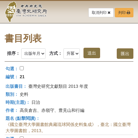
中
跳
到
取消列印
列印
央
主
要
研
內
容
書目列表
究
區
塊
院-
排序：
方式：
臺
勾選：
灣
編號：
21
出版書目：
臺灣史研究文獻類目 2013 年度
史
類別：
史料
研
時期(主題)：
日治
作者：
高良倉吉、赤嶺守、豊見山和行編
究
題名 (點擊閱讀)：
所-
《國立臺灣大學圖書館典藏琉球関係史料集成》，臺北：國立臺灣
大學圖書館，2013。