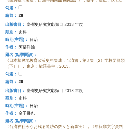
《圖解臺灣製造：日治時期商品包裝設計》，臺中：晨星，2013。
勾選：
編號：
28
出版書目：
臺灣史研究文獻類目 2013 年度
類別：
史料
時期(主題)：
日治
作者：
阿部洋編
題名 (點擊閱讀)：
《日本植民地教育政策史料集成．台湾篇．第8 集（2）学校要覧類
（下）》， 東京：龍渓書舎，2013。
勾選：
編號：
29
出版書目：
臺灣史研究文獻類目 2013 年度
類別：
史料
時期(主題)：
日治
作者：
金子展也
題名 (點擊閱讀)：
〈台湾神社今なお残る遺跡の数々と新事実〉，《年報非文字資料