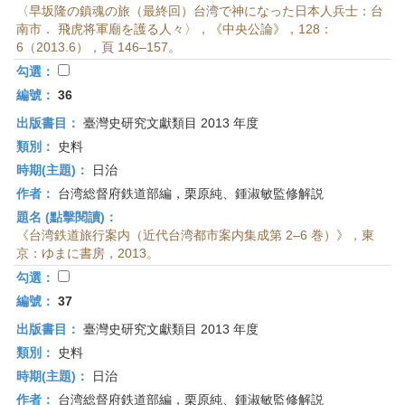
〈早坂隆の鎮魂の旅（最終回）台湾で神になった日本人兵士：台
南市． 飛虎将軍廟を護る人々〉，《中央公論》，128：
6（2013.6），頁 146–157。
勾選：
編號：
36
出版書目：
臺灣史研究文獻類目 2013 年度
類別：
史料
時期(主題)：
日治
作者：
台湾総督府鉄道部編，栗原純、鍾淑敏監修解説
題名 (點擊閱讀)：
《台湾鉄道旅行案内（近代台湾都市案内集成第 2–6 巻）》，東
京：ゆまに書房，2013。
勾選：
編號：
37
出版書目：
臺灣史研究文獻類目 2013 年度
類別：
史料
時期(主題)：
日治
作者：
台湾総督府鉄道部編，栗原純、鍾淑敏監修解説