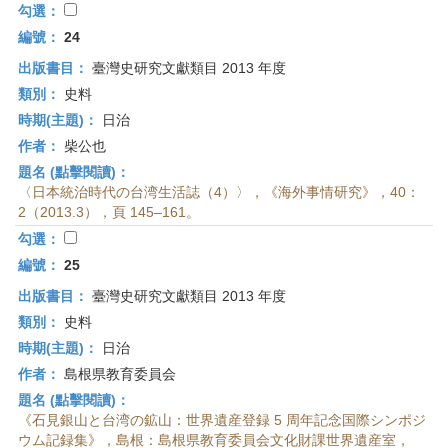
勾選：
編號：
24
出版書目：
臺灣史研究文獻類目 2013 年度
類別：
史料
時期(主題)：
日治
作者：
柴公也
題名 (點擊閱讀)：
〈日本統治時代の台湾生活誌（4）〉，《海外事情研究》，40：
2（2013.3），頁 145–161。
勾選：
編號：
25
出版書目：
臺灣史研究文獻類目 2013 年度
類別：
史料
時期(主題)：
日治
作者：
島根県教育委員会
題名 (點擊閱讀)：
《石見銀山と台湾の鉱山：世界遺産登録 5 周年記念国際シンポジ
ウム記録集》，島根：島根県教育委員会文化財課世界遺産室，