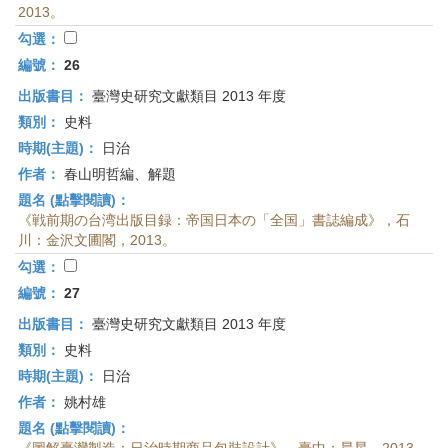
2013。
勾選：
編號：
26
出版書目：
臺灣史研究文獻類目 2013 年度
類別：
史料
時期(主題)：
日治
作者：
春山明哲編、解題
題名 (點擊閱讀)：
《戦前期の台湾出版目録：帝国日本の「全国」書誌編成》，石
川：金沢文圃閣，2013。
勾選：
編號：
27
出版書目：
臺灣史研究文獻類目 2013 年度
類別：
史料
時期(主題)：
日治
作者：
姚村雄
題名 (點擊閱讀)：