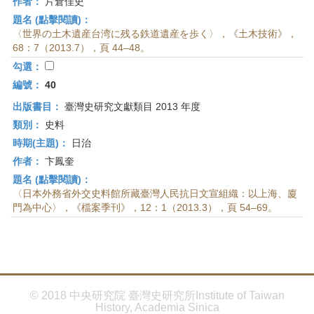
作者：
片倉佳史
題名 (點擊閱讀)：
〈世界の土木遺産台湾に残る鉄道遺産を歩く〉，《土木技術》，
68：7（2013.7），頁 44–48。
勾選：
編號：
40
出版書目：
臺灣史研究文獻類目 2013 年度
類別：
史料
時期(主題)：
日治
作者：
卞鳳奎
題名 (點擊閱讀)：
〈日本外務省外交史料館所藏臺灣人民抗日文宣組織：以上海、廈
門為中心〉，《檔案季刊》，12：1（2013.3），頁 54–69。
© 2018 中央研究院 臺灣史研究所Institute of Taiwan
History, Academia Sinica