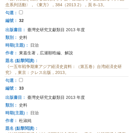
念系列活動〉，《東方》，384（2013.2），頁 8–13。
勾選：
編號：
32
出版書目：
臺灣史研究文獻類目 2013 年度
類別：
史料
時期(主題)：
日治
作者：
東嘉生著，広瀬順晧編、解說
題名 (點擊閱讀)：
《一五年戦争期東アジア経済史資料：（第五卷）台湾経済史研
究》，東京：クレス出版，2013。
勾選：
編號：
33
出版書目：
臺灣史研究文獻類目 2013 年度
類別：
史料
時期(主題)：
日治
作者：
杜淑純
題名 (點擊閱讀)：