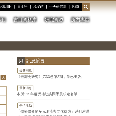
NGLISH
|
日本語
|
檔案館
|
中央研究院
|
RSS
開
啟
或
季刊
書目資料庫
研究資源
所內專區
收
合
搜
切
上
下
主
換
一
一
圖
尋
暫
張
張
連
停、
圖
圖
結
欄
播
片
片
位
放
:::
訊息摘要
最新消息
《臺灣史研究》第33卷第2期，業已出版。
大
最新消息
本所115年度獎補助訪問學員核定名單
學術活動
「傳播媒介的多元匯流與文化鑲嵌」系列演講