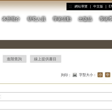
網站導覽
|
中文版
|
E
:::
本所簡介
研究人員
學術活動
出版品
學術
進階查詢
線上提供書目
字型大小：
小
中
列印：
度