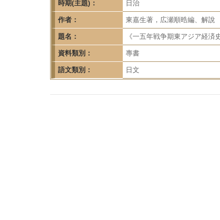
首
時期(主題)：
日治
頁
作者：
東嘉生著，広瀬順晧編、解說
題名：
《一五年戦争期東アジア経済史
資料類別：
專書
語文類別：
日文