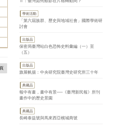
Ⅱ：臺灣如何顯影在片格轉動間？
學術活動
「第六屆族群、歷史與地域社會」國際學術研
討會
出版品
保密局臺灣站白色恐怖史料彙編（一）至
（五）
出版品
頁
旗展帆揚：中央研究院臺灣史研究所三十年
典藏品
報中有畫，畫中有景──《臺灣新民報》所刊
畫作中的歷史景園
典藏品
長崎泰益號與馬來西亞檳城商號