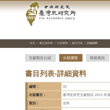
中
跳
到
央
主
要
研
內
容
究
區
塊
院-
首頁
書目資料庫
分類瀏覽
書目列表
詳細資料
:::
臺
文獻類目介紹
分類瀏覽
簡易查詢
灣
史
書目列表-詳細資料
研
編號：
32
究
出版書目：
臺灣史研究文獻類目 2013 年
所-
類別：
史料