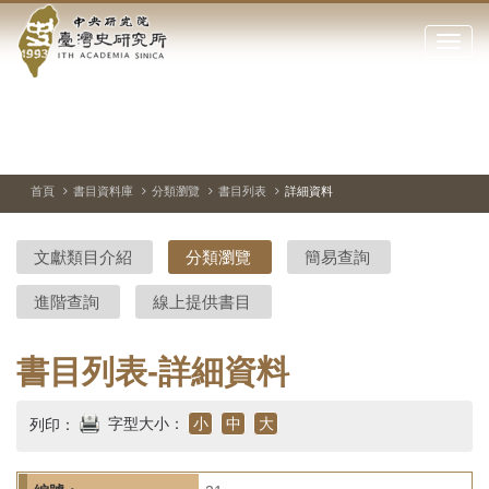
中
跳
到
點
央
主
擊
要
開
研
內
啟
容
或
究
切
上
下
主
區
換
一
一
圖
關
暫
張
張
連
塊
閉
停、
圖
圖
結
院-
播
片
片
首頁
書目資料庫
分類瀏覽
書目列表
詳細資料
網
放
站
臺
主
文獻類目介紹
分類瀏覽
簡易查詢
要
灣
選
進階查詢
線上提供書目
單
史
研
書目列表-詳細資料
究
字型大小：
小
中
大
列印：
所-