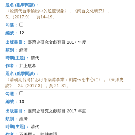
題名 (點擊閱讀)：
〈论清代台米输出中的逆流现象〉，《闽台文化研究》，
51（2017.9），頁14–19。
勾選：
編號：
12
出版書目：
臺灣史研究文獻類目 2017 年度
類別：
經濟
時期(主題)：
清代
作者：
井上敏孝
題名 (點擊閱讀)：
〈清朝期台湾における築港事業：劉銘伝を中心に〉，《東洋史
訪》，24（2017.3），頁 21–31。
勾選：
編號：
13
出版書目：
臺灣史研究文獻類目 2017 年度
類別：
經濟
時期(主題)：
清代
作者：
不著撰人、陳岫傑譯