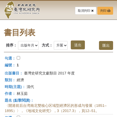
中
跳
到
取消列印
列印
央
主
要
研
內
容
書目列表
究
區
塊
院-
排序：
方式：
臺
勾選：
灣
編號：
1
出版書目：
臺灣史研究文獻類目 2017 年度
史
類別：
經濟
研
時期(主題)：
清代
作者：
林玉茹
究
題名 (點擊閱讀)：
所-
〈開港前后台湾南北雙核心区域型經濟区的形成与發展（1851–
1895）〉，《地域文化研究》，3（2017.3），頁12–51。