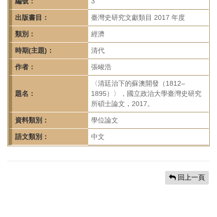
首
編號：
3
頁
出版書目：
臺灣史研究文獻類目 2017 年度
類別：
經濟
時期(主題)：
清代
作者：
張峻浩
〈清廷治下的蘇澳開發（1812–
題名：
1895）〉，國立政治大學臺灣史研究
所碩士論文，2017。
資料類別：
學位論文
語文類別：
中文
回上一頁