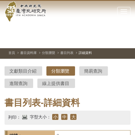
中
跳
到
點
央
主
擊
要
開
研
內
啟
容
或
究
切
上
下
主
區
換
一
一
圖
關
暫
張
張
連
塊
閉
停、
圖
圖
結
院-
播
片
片
首頁
書目資料庫
分類瀏覽
書目列表
詳細資料
網
放
站
臺
主
文獻類目介紹
分類瀏覽
簡易查詢
要
灣
選
進階查詢
線上提供書目
單
史
研
書目列表-詳細資料
究
字型大小：
小
中
大
列印：
所-