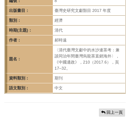
首
編號：
8
頁
出版書目：
臺灣史研究文獻類目 2017 年度
類別：
經濟
時期(主題)：
清代
作者：
郝時遠
〈清代臺灣文獻中的水沙連茶考：兼
談同治年間臺灣烏龍茶直銷海外〉，
題名：
《中國邊政》，210（2017.6），頁
17–32。
資料類別：
期刊
語文類別：
中文
回上一頁