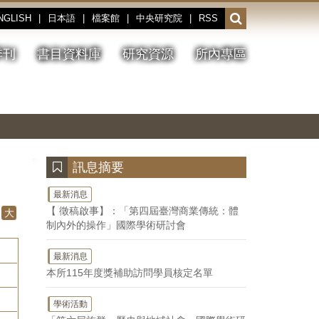
NGLISH
|
日本語
|
檔案館
|
中央研究院
|
RSS
開
啟
或
季刊
書目資料庫
研究資源
所內專區
收
合
搜
切
上
下
主
換
一
一
圖
尋
暫
張
張
連
停、
圖
圖
結
欄
播
片
片
位
放
:::
訊息摘要
最新消息
【 徵稿啟事】：「第四屆臺灣商業傳統：體
大
制內外的操作」國際學術研討會
最新消息
本所115年度獎補助訪問學員核定名單
學術活動