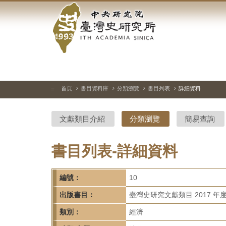
中
跳
到
央
主
要
研
內
容
究
區
塊
院-
首頁
書目資料庫
分類瀏覽
書目列表
詳細資料
:::
臺
文獻類目介紹
分類瀏覽
簡易查詢
灣
史
書目列表-詳細資料
研
編號：
10
究
出版書目：
臺灣史研究文獻類目 2017 年
所-
類別：
經濟