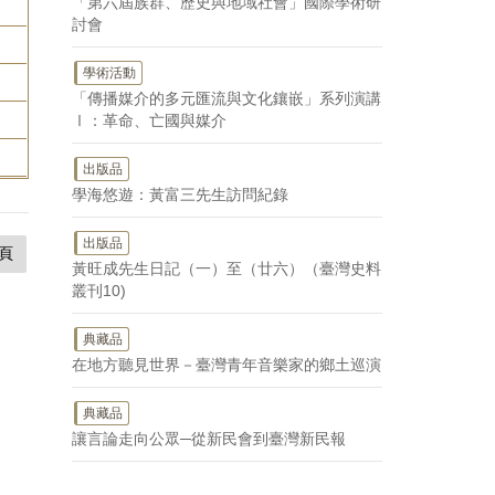
「第六屆族群、歷史與地域社會」國際學術研
討會
學術活動
「傳播媒介的多元匯流與文化鑲嵌」系列演講
Ⅰ：革命、亡國與媒介
出版品
學海悠遊：黃富三先生訪問紀錄
出版品
頁
黃旺成先生日記（一）至（廿六）（臺灣史料
叢刊10)
典藏品
在地方聽見世界－臺灣青年音樂家的鄉土巡演
典藏品
讓言論走向公眾─從新民會到臺灣新民報