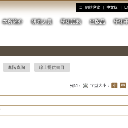
網站導覽
|
中文版
|
E
:::
本所簡介
研究人員
學術活動
出版品
學術
進階查詢
線上提供書目
字型大小：
小
中
列印：
度