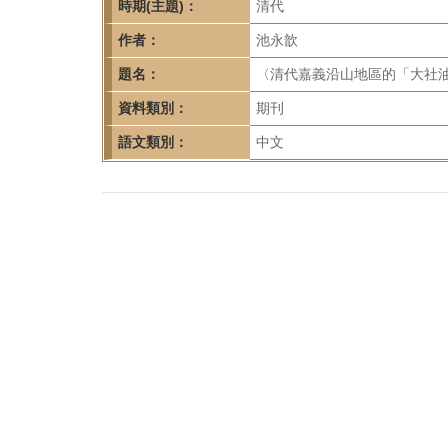
首
時期(主題)：
清代
頁
作者：
池永歆
題名：
〈清代嘉義沿山地區的「大社油香」
資料類別：
期刊
語文類別：
中文