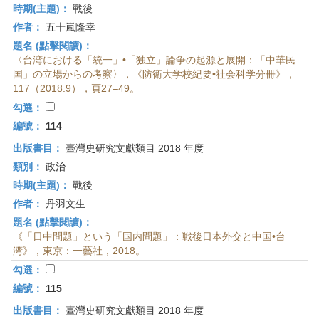
時期(主題)：
戰後
作者：
五十嵐隆幸
題名 (點擊閱讀)：
〈台湾における「統一」•「独立」論争の起源と展開：「中華民
国」の立場からの考察〉，《防衛大学校紀要•社会科学分冊》，
117（2018.9），頁27–49。
勾選：
編號：
114
出版書目：
臺灣史研究文獻類目 2018 年度
類別：
政治
時期(主題)：
戰後
作者：
丹羽文生
題名 (點擊閱讀)：
《「日中問題」という「国内問題」：戦後日本外交と中国•台
湾》，東京：一藝社，2018。
勾選：
編號：
115
出版書目：
臺灣史研究文獻類目 2018 年度