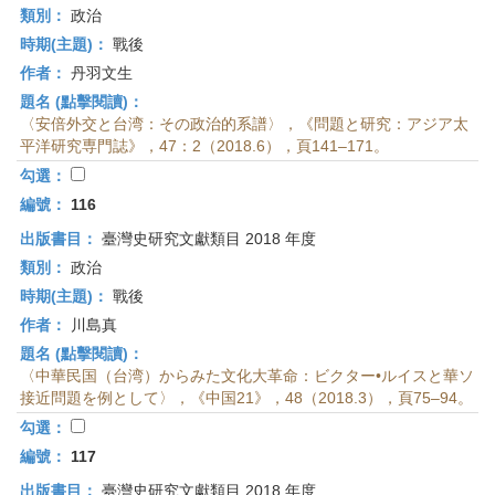
類別：
政治
時期(主題)：
戰後
作者：
丹羽文生
題名 (點擊閱讀)：
〈安倍外交と台湾：その政治的系譜〉，《問題と研究：アジア太
平洋研究専門誌》，47：2（2018.6），頁141–171。
勾選：
編號：
116
出版書目：
臺灣史研究文獻類目 2018 年度
類別：
政治
時期(主題)：
戰後
作者：
川島真
題名 (點擊閱讀)：
〈中華民国（台湾）からみた文化大革命：ビクター•ルイスと華ソ
接近問題を例として〉，《中国21》，48（2018.3），頁75–94。
勾選：
編號：
117
出版書目：
臺灣史研究文獻類目 2018 年度