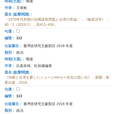
時期(主題)：
戰後
作者：
王偉彬
題名 (點擊閱讀)：
〈1970年代初期の尖閣諸島問題と台湾の世論〉，《修道法学》，
40：2（2018.2），頁411–436。
勾選：
編號：
112
出版書目：
臺灣史研究文獻類目 2018 年度
類別：
政治
時期(主題)：
戰後
作者：
比嘉辰雄、杜祖健編著
題名 (點擊閱讀)：
《沖縄と台湾を愛したジョージ•H•カー先生の思い出》，那覇：新
星出版，2018。
勾選：
編號：
113
出版書目：
臺灣史研究文獻類目 2018 年度
類別：
政治