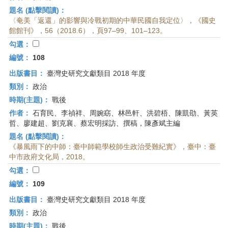
題名 (點擊閱讀)：
〈奄美「返還」的影響與冷戰初期的中華民國自我定位〉，《國史
館館刊》，56（2018.6），頁97–99、101–123。
勾選：
編號：
108
出版書目：
臺灣史研究文獻類目 2018 年度
類別：
政治
時期(主題)：
戰後
作者：
石育民、李禎祥、周婉窈、林邑軒、洪碧梧、陳凱劭、黃英
哲、廖建超、劉克襄、蔡宏明採訪、撰稿，陳彥斌主編
題名 (點擊閱讀)：
《暴風雨下的中師：臺中師範學校師生政治受難紀實》，臺中：臺
中市政府文化局，2018。
勾選：
編號：
109
出版書目：
臺灣史研究文獻類目 2018 年度
類別：
政治
時期(主題)：
戰後