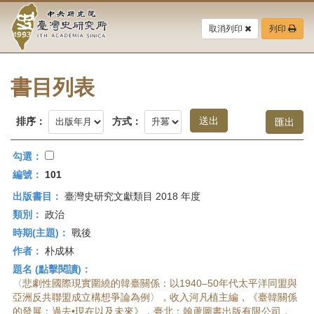
中
跳
到
取消列印
列印
央
主
要
研
內
容
書目列表
究
區
塊
院-
排序：
方式：
臺
勾選：
灣
編號：
101
出版書目：
臺灣史研究文獻類目 2018 年度
史
類別：
政治
研
時期(主題)：
戰後
作者：
朴成林
究
題名 (點擊閱讀)：
所-
〈悲劇性國際現實圍繞的韓臺關係：以1940–50年代太平洋同盟與
亞洲反共聯盟成立構想爭論為例〉，收入河凡植主編，《臺韓關係
的發展：過去•現在以及未來》，臺北：翰蘆圖書出版有限公司，