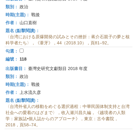
類別：
政治
時期(主題)：
戰後
作者：
山口直樹
題名 (點擊閱讀)：
〈台湾における原爆開発の試みとその挫折：蒋介石親子の夢と核
科学者たち〉，《葦牙》，44（2018.10），頁81–92。
勾選：
編號：
118
出版書目：
臺灣史研究文獻類目 2018 年度
類別：
政治
時期(主題)：
戰後
作者：
上水流久彦
題名 (點擊閱讀)：
〈台湾外省人の移動をめぐる選択過程：中華民国体制支持と台湾
社会への愛着のはざまで〉，收入瀬川昌久編，《越境者の人類
学：家族誌•個人誌からのアプローチ》，東京：古今書院，
2018，頁58–74。