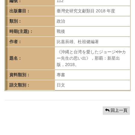
首
編號：
112
頁
出版書目：
臺灣史研究文獻類目 2018 年度
類別：
政治
時期(主題)：
戰後
作者：
比嘉辰雄、杜祖健編著
《沖縄と台湾を愛したジョージ•H•カ
題名：
ー先生の思い出》，那覇：新星出
版，2018。
資料類別：
專書
語文類別：
日文
回上一頁