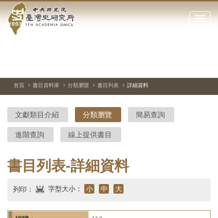
中
跳
到
點
央
主
擊
要
開
研
內
啟
容
或
究
切
上
下
主
區
換
一
一
圖
關
暫
張
張
連
塊
閉
停、
圖
圖
結
院-
播
片
片
首頁
書目資料庫
分類瀏覽
書目列表
詳細資料
網
放
站
臺
主
文獻類目介紹
分類瀏覽
簡易查詢
要
灣
選
進階查詢
線上提供書目
單
史
研
書目列表-詳細資料
究
字型大小：
小
中
大
列印：
所-