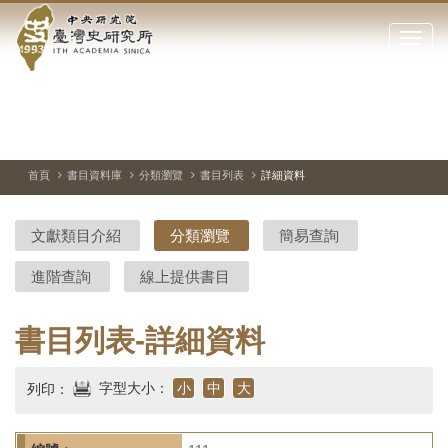
中
跳
到
點
央
主
擊
要
開
研
內
啟
容
或
究
切
上
下
主
區
換
一
一
圖
關
暫
張
張
連
塊
閉
停、
圖
圖
結
院-
播
片
片
首頁
書目資料庫
分類瀏覽
書目列表
詳細資料
網
放
站
臺
主
文獻類目介紹
分類瀏覽
簡易查詢
要
灣
選
進階查詢
線上提供書目
單
史
研
書目列表-詳細資料
究
字型大小：
小
中
大
列印：
所-