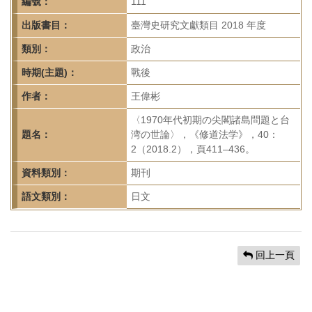
首
編號：
111
頁
出版書目：
臺灣史研究文獻類目 2018 年度
類別：
政治
時期(主題)：
戰後
作者：
王偉彬
〈1970年代初期の尖閣諸島問題と台
題名：
湾の世論〉，《修道法学》，40：
2（2018.2），頁411–436。
資料類別：
期刊
語文類別：
日文
回上一頁