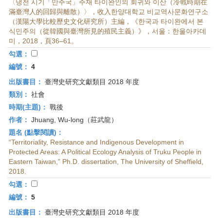
〈냉전 시기「만주국」주재 타이완인의 회귀와 이산（冷戰時期在
滿臺灣人的回歸與離散）〉，收入한양대학교 비교역사문화연구소
（漢陽大學比較歷史文化研究所）主編，《한국과 타이완에서 본
식민주의（從韓國與臺灣所見的殖民主義）》，서울：한울아카데
미，2018，頁36–61。
勾選：
編號：
4
出版書目：
臺灣史研究文獻類目 2018 年度
類別：
社會
時期(主題)：
戰後
作者：
Jhuang, Wu-long（莊武龍）
題名 (點擊閱讀)：
“Territoriality, Resistance and Indigenous Development in
Protected Areas: A Political Ecology Analysis of Truku People in
Eastern Taiwan,” Ph.D. dissertation, The University of Sheffield,
2018.
勾選：
編號：
5
出版書目：
臺灣史研究文獻類目 2018 年度