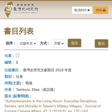
中
跳
到
取消列印
列印
央
主
要
研
內
容
書目列表
究
區
塊
院-
排序：
方式：
臺
勾選：
灣
編號：
1
出版書目：
臺灣史研究文獻類目 2018 年度
史
類別：
社會
研
時期(主題)：
戰後
作者：
Tamburo, Elisa（唐誼麗）
究
題名 (點擊閱讀)：
所-
“Authoritarianism in the Living Room: Everyday Disciplines,
Senses, and Morality in Taiwan’s Military Villages,” Journal of
Current Chinese Affairs, 47: 2 (2018.8), pp. 137–163.