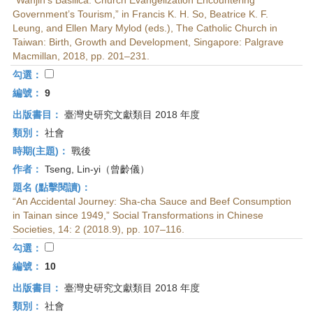
“Wanjin’s Basilica: Church Evangelization Encountering
Government’s Tourism,” in Francis K. H. So, Beatrice K. F.
Leung, and Ellen Mary Mylod (eds.), The Catholic Church in
Taiwan: Birth, Growth and Development, Singapore: Palgrave
Macmillan, 2018, pp. 201–231.
勾選：
編號：
9
出版書目：
臺灣史研究文獻類目 2018 年度
類別：
社會
時期(主題)：
戰後
作者：
Tseng, Lin-yi（曾齡儀）
題名 (點擊閱讀)：
“An Accidental Journey: Sha-cha Sauce and Beef Consumption
in Tainan since 1949,” Social Transformations in Chinese
Societies, 14: 2 (2018.9), pp. 107–116.
勾選：
編號：
10
出版書目：
臺灣史研究文獻類目 2018 年度
類別：
社會