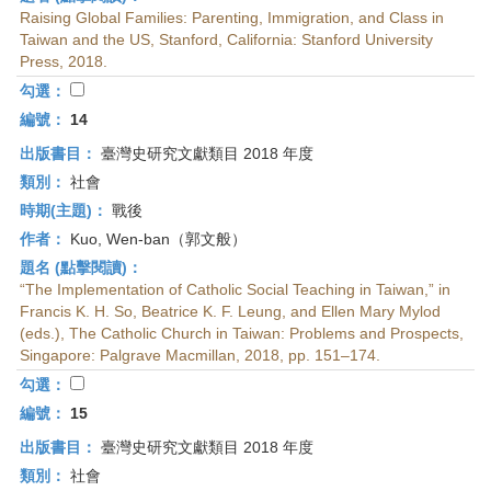
Raising Global Families: Parenting, Immigration, and Class in
Taiwan and the US, Stanford, California: Stanford University
Press, 2018.
勾選：
編號：
14
出版書目：
臺灣史研究文獻類目 2018 年度
類別：
社會
時期(主題)：
戰後
作者：
Kuo, Wen-ban（郭文般）
題名 (點擊閱讀)：
“The Implementation of Catholic Social Teaching in Taiwan,” in
Francis K. H. So, Beatrice K. F. Leung, and Ellen Mary Mylod
(eds.), The Catholic Church in Taiwan: Problems and Prospects,
Singapore: Palgrave Macmillan, 2018, pp. 151–174.
勾選：
編號：
15
出版書目：
臺灣史研究文獻類目 2018 年度
類別：
社會