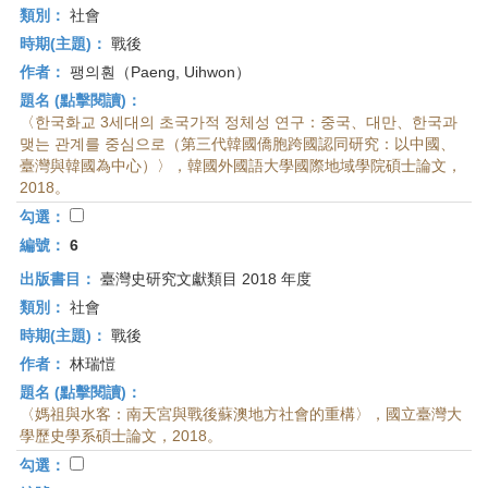
類別：
社會
時期(主題)：
戰後
作者：
팽의훤（Paeng, Uihwon）
題名 (點擊閱讀)：
〈한국화교 3세대의 초국가적 정체성 연구：중국、대만、한국과
맺는 관계를 중심으로（第三代韓國僑胞跨國認同研究：以中國、
臺灣與韓國為中心）〉，韓國外國語大學國際地域學院碩士論文，
2018。
勾選：
編號：
6
出版書目：
臺灣史研究文獻類目 2018 年度
類別：
社會
時期(主題)：
戰後
作者：
林瑞愷
題名 (點擊閱讀)：
〈媽祖與水客：南天宮與戰後蘇澳地方社會的重構〉，國立臺灣大
學歷史學系碩士論文，2018。
勾選：