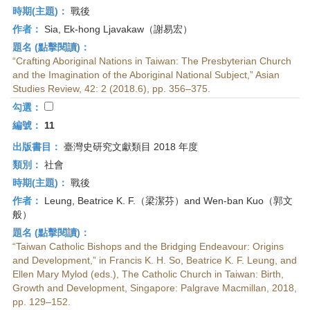
時期(主題)：
戰後
作者：
Sia, Ek-hong Ljavakaw（謝易宏）
題名 (點擊閱讀)：
“Crafting Aboriginal Nations in Taiwan: The Presbyterian Church
and the Imagination of the Aboriginal National Subject,” Asian
Studies Review, 42: 2 (2018.6), pp. 356–375.
勾選：
編號：
11
出版書目：
臺灣史研究文獻類目 2018 年度
類別：
社會
時期(主題)：
戰後
作者：
Leung, Beatrice K. F.（梁潔芬）and Wen-ban Kuo（郭文
般）
題名 (點擊閱讀)：
“Taiwan Catholic Bishops and the Bridging Endeavour: Origins
and Development,” in Francis K. H. So, Beatrice K. F. Leung, and
Ellen Mary Mylod (eds.), The Catholic Church in Taiwan: Birth,
Growth and Development, Singapore: Palgrave Macmillan, 2018,
pp. 129–152.