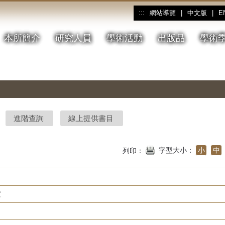
網站導覽
|
中文版
|
E
:::
本所簡介
研究人員
學術活動
出版品
學術
進階查詢
線上提供書目
字型大小：
小
中
列印：
度