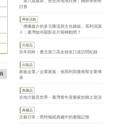
「第六屆族群、歷史與地域社會」國際學術研
討會
學術活動
「傳播媒介的多元匯流與文化鑲嵌」系列演講
Ⅱ：臺灣如何顯影在片格轉動間？
出版品
百年回眸：臺北第三高女校友口述訪問紀錄
出版品
家族企業／企業家族：侯雨利與臺南幫企業傳
頁
承
典藏品
在地方聽見世界－臺灣青年音樂家的鄉土巡演
典藏品
文藝日常：舊時報紙典藏中的臺陽記憶