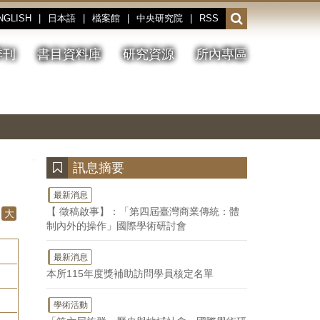
NGLISH
|
日本語
|
檔案館
|
中央研究院
|
RSS
開
啟
或
季刊
書目資料庫
研究資源
所內專區
收
合
搜
切
上
下
主
換
一
一
圖
尋
暫
張
張
連
停、
圖
圖
結
欄
播
片
片
位
放
:::
訊息摘要
最新消息
【 徵稿啟事】：「第四屆臺灣商業傳統：體
大
制內外的操作」國際學術研討會
最新消息
本所115年度獎補助訪問學員核定名單
學術活動