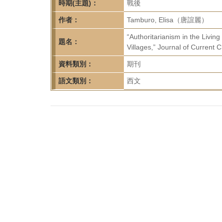
首
時期(主題)：
戰後
頁
作者：
Tamburo, Elisa（唐誼麗）
“Authoritarianism in the Livin
題名：
Villages,” Journal of Current 
資料類別：
期刊
語文類別：
西文