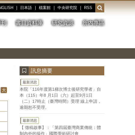
NGLISH
|
日本語
|
檔案館
|
中央研究院
|
RSS
開
啟
或
季刊
書目資料庫
研究資源
所內專區
收
合
搜
切
上
下
主
換
一
一
圖
尋
暫
張
張
連
停、
圖
圖
結
欄
播
片
片
位
放
:::
訊息摘要
最新消息
本院「116年度第1梯次博士後研究學者」自
大
本（115）年8 月1日（六）起至9月1日
（二）17時止（臺灣時間）受理 線上申請，
逾期恕不受理。
最新消息
【 徵稿啟事】：「第四屆臺灣商業傳統：體
制內外的操作」國際學術研討會