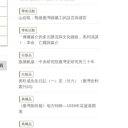
學術活動
山在吼：戰後臺灣煤礦工的語言與感官
學術活動
「傳播媒介的多元匯流與文化鑲嵌」系列演講
Ⅰ：革命、亡國與媒介
出版品
旗展帆揚：中央研究院臺灣史研究所三十年
頁
出版品
黃旺成先生日記（一）至（廿六）（臺灣史料
叢刊10)
典藏品
《臺灣新民報》地方特輯—1939年花蓮港開
港
典藏品