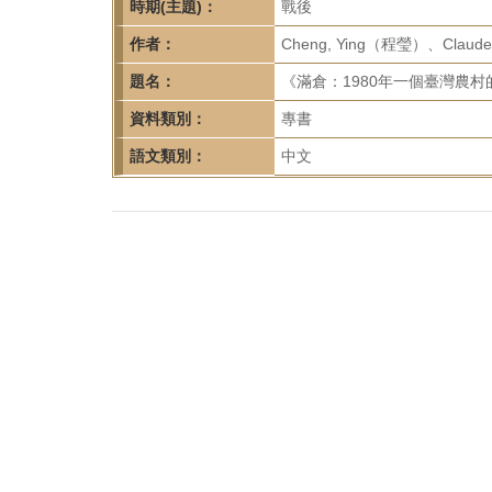
首
時期(主題)：
戰後
頁
作者：
Cheng, Ying（程瑩）、Claud
題名：
《滿倉：1980年一個臺灣農村
資料類別：
專書
語文類別：
中文