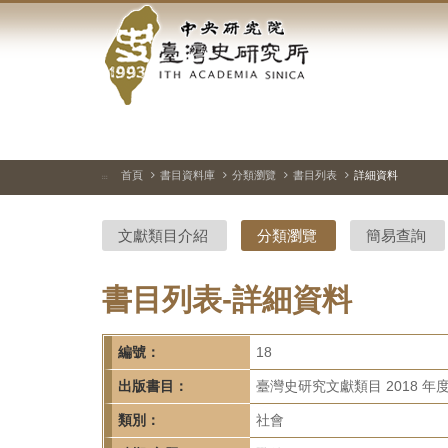
中
跳
到
央
主
要
研
內
容
究
區
塊
院-
首頁
書目資料庫
分類瀏覽
書目列表
詳細資料
:::
臺
文獻類目介紹
分類瀏覽
簡易查詢
灣
史
書目列表-詳細資料
研
編號：
18
究
出版書目：
臺灣史研究文獻類目 2018 年
所-
類別：
社會