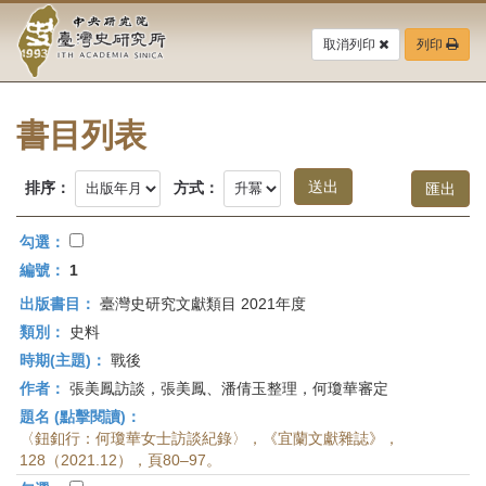
中
跳
到
取消列印
列印
央
主
要
研
內
容
書目列表
究
區
塊
院-
排序：
方式：
臺
勾選：
灣
編號：
1
出版書目：
臺灣史研究文獻類目 2021年度
史
類別：
史料
研
時期(主題)：
戰後
作者：
張美鳳訪談，張美鳳、潘倩玉整理，何瓊華審定
究
題名 (點擊閱讀)：
所-
〈鈕釦行：何瓊華女士訪談紀錄〉，《宜蘭文獻雜誌》，
128（2021.12），頁80–97。