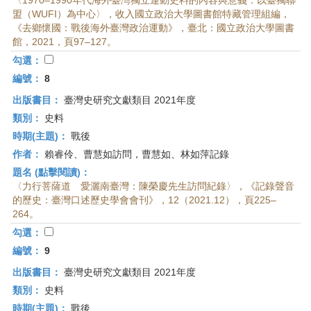
〈1970–1990年代海外臺灣獨立運動史料的內容與意義：以臺獨聯
盟（WUFI）為中心〉，收入國立政治大學圖書館特藏管理組編，
《去鄉懷國：戰後海外臺灣政治運動》，臺北：國立政治大學圖書
館，2021，頁97–127。
勾選：
編號：
8
出版書目：
臺灣史研究文獻類目 2021年度
類別：
史料
時期(主題)：
戰後
作者：
賴睿伶、曹慧如訪問，曹慧如、林如萍記錄
題名 (點擊閱讀)：
〈力行菩薩道 愛灑南臺灣：陳榮慶先生訪問紀錄〉，《記錄聲音
的歷史：臺灣口述歷史學會會刊》，12（2021.12），頁225–
264。
勾選：
編號：
9
出版書目：
臺灣史研究文獻類目 2021年度
類別：
史料
時期(主題)：
戰後