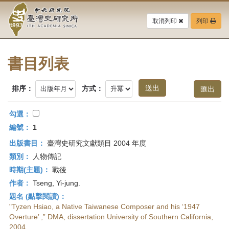
中
跳
到
取消列印
列印
央
主
要
研
內
容
書目列表
究
區
塊
院-
排序：
方式：
臺
勾選：
灣
編號：
1
出版書目：
臺灣史研究文獻類目 2004 年度
史
類別：
人物傳記
研
時期(主題)：
戰後
作者：
Tseng, Yi-jung.
究
題名 (點擊閱讀)：
所-
"Tyzen Hsiao, a Native Taiwanese Composer and his ‘1947
Overture’ ,” DMA, dissertation University of Southern California,
2004.