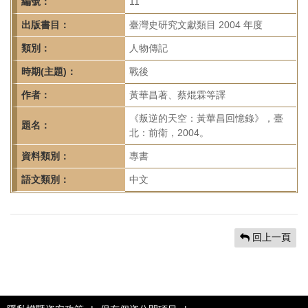
首
編號：
11
頁
出版書目：
臺灣史研究文獻類目 2004 年度
類別：
人物傳記
時期(主題)：
戰後
作者：
黃華昌著、蔡焜霖等譯
《叛逆的天空：黃華昌回憶錄》，臺
題名：
北：前衛，2004。
資料類別：
專書
語文類別：
中文
回上一頁