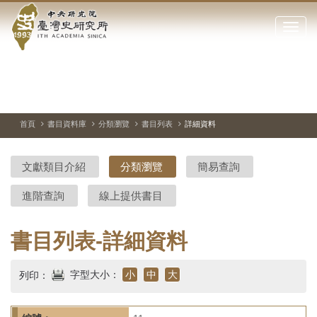
中
跳
到
點
央
主
擊
要
開
研
內
啟
容
或
究
切
上
下
主
區
換
一
一
圖
關
暫
張
張
連
塊
閉
停、
圖
圖
結
院-
播
片
片
首頁
書目資料庫
分類瀏覽
書目列表
詳細資料
網
放
站
臺
主
文獻類目介紹
分類瀏覽
簡易查詢
要
灣
選
進階查詢
線上提供書目
單
史
研
書目列表-詳細資料
究
字型大小：
小
中
大
列印：
所-