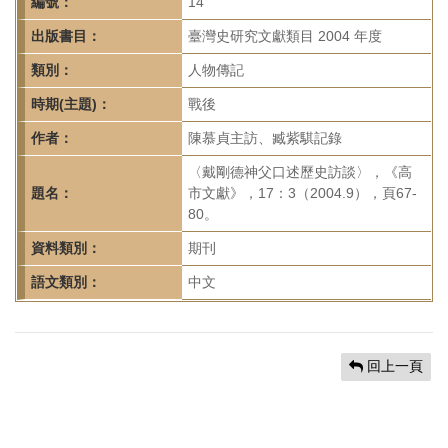
首
編號：
14
頁
出版書目：
臺灣史研究文獻類目 2004 年度
類別：
人物傳記
時期(主題)：
戰後
作者：
陳慕貞主訪、臧紫騏記錄
〈戴剛德神父口述歷史訪談〉，《高
題名：
市文獻》，17：3（2004.9），頁67-
80。
資料類別：
期刊
語文類別：
中文
回上一頁