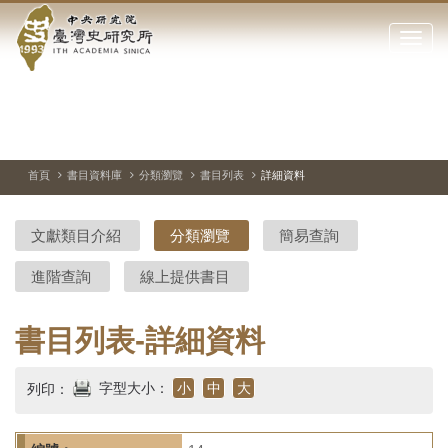
中
跳
到
點
央
主
擊
要
開
研
內
啟
容
或
究
切
上
下
主
區
換
一
一
圖
關
暫
張
張
連
塊
閉
停、
圖
圖
結
院-
播
片
片
首頁
書目資料庫
分類瀏覽
書目列表
詳細資料
網
放
站
臺
主
文獻類目介紹
分類瀏覽
簡易查詢
要
灣
選
進階查詢
線上提供書目
單
史
研
書目列表-詳細資料
究
字型大小：
小
中
大
列印：
所-