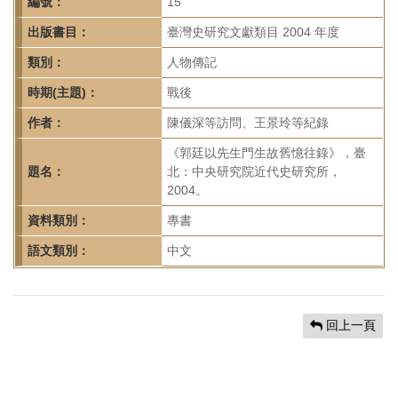
首
編號：
15
頁
出版書目：
臺灣史研究文獻類目 2004 年度
類別：
人物傳記
時期(主題)：
戰後
作者：
陳儀深等訪問、王景玲等紀錄
《郭廷以先生門生故舊憶往錄》，臺
題名：
北：中央研究院近代史研究所，
2004。
資料類別：
專書
語文類別：
中文
回上一頁