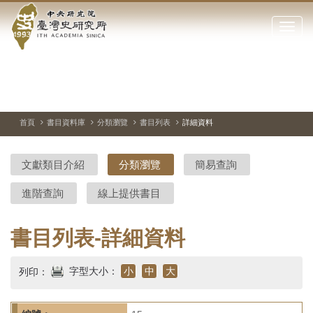
中
跳
到
點
央
主
擊
要
開
研
內
啟
容
或
究
切
上
下
主
區
換
一
一
圖
關
暫
張
張
連
塊
閉
停、
圖
圖
結
院-
播
片
片
首頁
書目資料庫
分類瀏覽
書目列表
詳細資料
網
放
站
臺
主
文獻類目介紹
分類瀏覽
簡易查詢
要
灣
選
進階查詢
線上提供書目
單
史
研
書目列表-詳細資料
究
字型大小：
小
中
大
列印：
所-