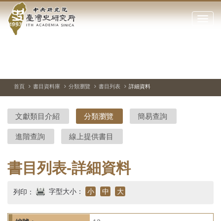
中
跳
到
點
央
主
擊
要
開
研
內
啟
容
或
究
切
上
下
主
區
換
一
一
圖
關
暫
張
張
連
塊
閉
停、
圖
圖
結
院-
播
片
片
首頁
書目資料庫
分類瀏覽
書目列表
詳細資料
網
放
站
臺
主
文獻類目介紹
分類瀏覽
簡易查詢
要
灣
選
進階查詢
線上提供書目
單
史
研
書目列表-詳細資料
究
字型大小：
小
中
大
列印：
所-