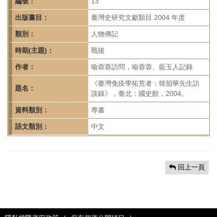
首
編號：
13
頁
出版書目：
臺灣史研究文獻類目 2004 年度
類別：
人物傳記
時期(主題)：
戰後
作者：
喻蓉蓉訪問，喻蓉蓉、藍玉人記錄
《臺灣免疫學拓荒者：韓韶華先生訪
題名：
談錄》，臺北：國史館，2004。
資料類別：
專書
語文類別：
中文
回上一頁