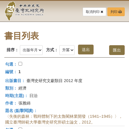
中
跳
到
取消列印
列印
央
主
要
研
內
容
書目列表
究
區
塊
院-
排序：
方式：
臺
勾選：
灣
編號：
1
出版書目：
臺灣史研究文獻類目 2012 年度
史
類別：
經濟
研
時期(主題)：
日治
作者：
張雅綿
究
題名 (點擊閱讀)：
所-
〈失衡的森林：戰時體制下的太魯閣林業開發（1941–1945）〉，
國立臺灣師範大學臺灣史研究所碩士論文，2012。