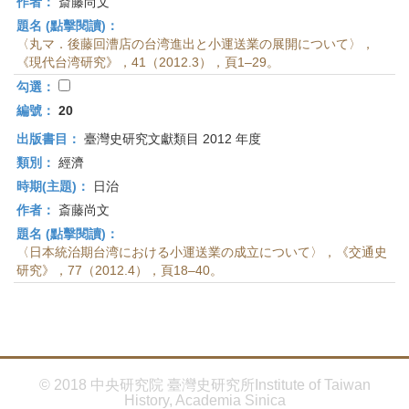
作者：
斎藤尚文
題名 (點擊閱讀)：
〈丸マ．後藤回漕店の台湾進出と小運送業の展開について〉，
《現代台湾研究》，41（2012.3），頁1–29。
勾選：
編號：
20
出版書目：
臺灣史研究文獻類目 2012 年度
類別：
經濟
時期(主題)：
日治
作者：
斎藤尚文
題名 (點擊閱讀)：
〈日本統治期台湾における小運送業の成立について〉，《交通史
研究》，77（2012.4），頁18–40。
© 2018 中央研究院 臺灣史研究所Institute of Taiwan
History, Academia Sinica