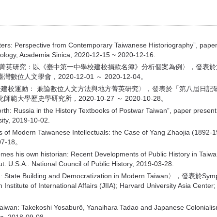
rs: Perspective from Contemporary Taiwanese Historiography”, paper
hnology, Academia Sinica, 2020-12-15 ~ 2020-12-16.
方菁英研究：以《臺中第一中學校建校捐款名簿》分析個案為例〉，發表於
文學會，2020-12-01 ～ 2020-12-04。
中學校建校運動： 兼論數位人文方法與地方菁英研究〉，發表於「第八屆日
歷史學研究所，2020-10-27 ～ 2020-10-28。
th: Russia in the History Textbooks of Postwar Taiwan”, paper present
sity, 2019-10-02.
us of Modern Taiwanese Intellectuals: the Case of Yang Zh
07-18。
 his own historian: Recent Developments of Public History in Taiwan”
t. U.S.A.: National Council of Public History, 2019-03-28.
State Building and Democratization in Modern Taiwan〉，發表於Symposium
nstitute of International Affairs (JIIA); Harvard University Asia Cent
Taiwan: Takekoshi Yosaburô, Yanaihara Tadao and Japanese Colonialis