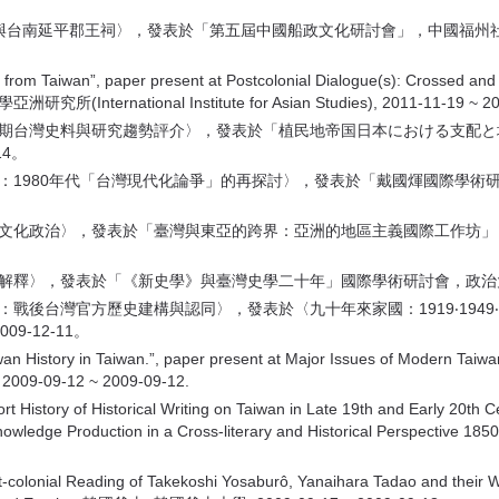
楨與台南延平郡王祠〉，發表於「第五屆中國船政文化研討會」，中國福州社
rom Taiwan”, paper present at Postcolonial Dialogue(s): Crossed and P
所(International Institute for Asian Studies), 2011-11-19 ~ 20
治時期台灣史料與研究趨勢評介〉，發表於「植民地帝国日本における支配
14。
究：1980年代「台灣現代化論爭」的再探討〉，發表於「戴國煇國際學
民地文化政治〉，發表於「臺灣與東亞的跨界：亞洲的地區主義國際工作坊
〉，發表於「《新史學》與臺灣史學二十年」國際學術研討會，政治大學：新史學雜
：戰後台灣官方歷史建構與認同〉，發表於〈九十年來家國：1919‧1949
9-12-11。
 History in Taiwan.”, paper present at Major Issues of Modern Taiwa
009-09-12 ~ 2009-09-12.
History of Historical Writing on Taiwan in Late 19th and Early 2
d Knowledge Production in a Cross-literary and Historical Pers
colonial Reading of Takekoshi Yosaburô, Yanaihara Tadao and their Wo