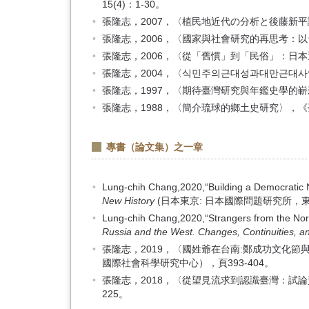
15(4)：1-30。
張隆志，2007，〈植民地近代の分析と後藤新平論
張隆志，2006，〈國家與社會研究的再思考：以
張隆志，2006，〈從「舊慣」到「民俗」：日本
張隆志，2004，〈식민주의근대성과대만근대사연구：史學史와
張隆志，1997，〈期待臺灣研究與年鑑史學的嶄
張隆志，1988，〈簡介琉球的鄉土史研究〉，《
專書（論文集）之一章
Lung-chih Chang,2020,“Building a Democratic N
New History
(日本東京: 日本國際問題研究所，東京大學
Lung-chih Chang,2020,“Strangers from the Nort
Russia and the West. Changes, Continuities, a
張隆志，2019，〈國姓爺在台南:鄭成功文化
國際社會科學研究中心），頁393-404。
張隆志，2018，〈從望見流求到認識臺灣：試
225。