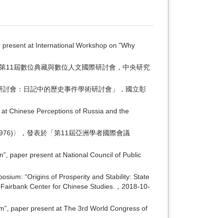
 present at International Workshop on "Why
第11屆數位典藏與數位人文國際研討會，中央研究
記研討會：日記中的歷史事件學術研討會」，國立彰
 at Chinese Perceptions of Russia and the
aojia (1892-1976)〉，發表於「第11屆亞洲學者國際會議
, paper present at National Council of Public
: “Origins of Prosperity and Stability: State
er; Fairbank Center for Chinese Studies.，2018-10-
m”, paper present at The 3rd World Congress of