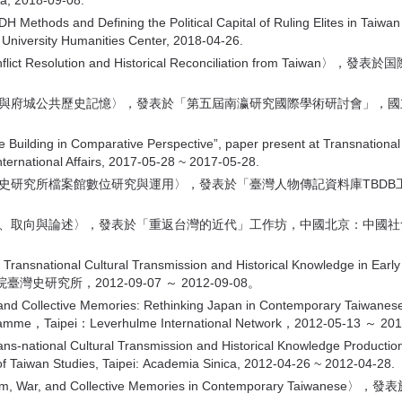
ca, 2018-09-08.
Methods and Defining the Political Capital of Ruling Elites in Taiwan 
 University Humanities Center, 2018-04-26.
 Conflict Resolution and Historical Reconciliation fr
化節與府城公共歷史記憶〉，發表於「第五屆南瀛研究國際學術研討會」，
Building in Comparative Perspective”, paper present at Transnational J
nternational Affairs, 2017-05-28 ~ 2017-05-28.
史研究所檔案館數位研究與運用〉，發表於「臺灣人物傳記資料庫TBDB工作
取向與論述〉，發表於「重返台灣的近代」工作坊，中國北京：中國社會科學院文學
: Transnational Cultural Transmission and Historical Knowledge 
究所，2012-09-07 ～ 2012-09-08。
nd Collective Memories: Rethinking Japan in Contemporary Taiwa
ogramme，Taipei：Leverhulme International Network，2012-05-13 ～ 20
ans-national Cultural Transmission and Historical Knowledge Production
of Taiwan Studies, Taipei: Academia Sinica, 2012-04-26 ~ 2012-04-28.
alism, War, and Collective Memories in Contemporary 