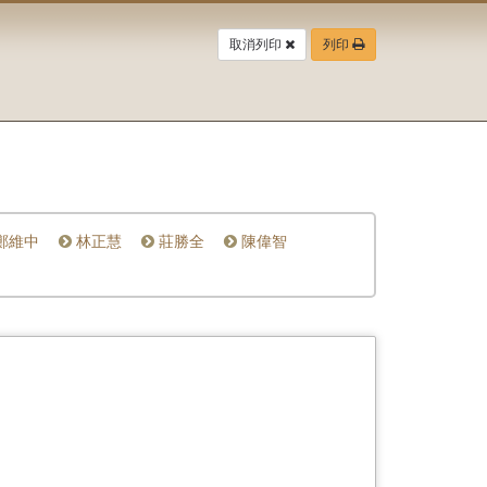
取消列印
列印
鄭維中
林正慧
莊勝全
陳偉智