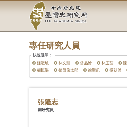
中
跳
到
央
主
要
研
內
容
究
區
塊
專任研究人員
院-
快速選單：
臺
鍾淑敏
林文凱
曾品滄
林玉茹
陳
灣
顧恒湛
都留俊太郎
徐聖凱
楊朝傑
史
研
張隆志
究
副研究員
所-