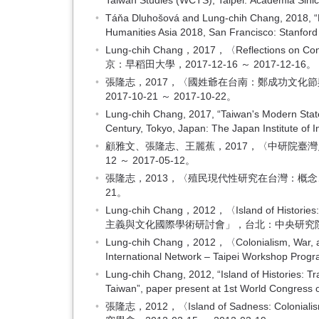
Taiwan Studies (WCTS), Taipei: Academia Sini
Táňa Dluhošová and Lung-chih Chang, 2018, “DH 
Humanities Asia 2018, San Francisco: Stanford
Lung-chih Chang，2017，〈Reflections on
京：早稻田大學，2017-12-16 ～ 2017-12-16。
張隆志，2017，〈國姓爺在台南：鄭成功文
2017-10-21 ～ 2017-10-22。
Lung-chih Chang, 2017, “Taiwan's Modern State 
Century, Tokyo, Japan: The Japan Institute of I
顧雅文、張隆志、王麗蕉，2017，〈中研院臺灣
12 ～ 2017-05-12。
張隆志，2013，〈殖民現代性研究在台灣：概念、
21。
Lung-chih Chang，2012，〈Island of Histories
主義與文化國際學術研討會」，台北：中央研究院臺灣史研
Lung-chih Chang，2012，〈Colonialism, War, a
International Network – Taipei Workshop Pr
Lung-chih Chang, 2012, “Island of Histories: Tr
Taiwan”, paper present at 1st World Congress 
張隆志，2012，〈Island of Sadness: Coloni