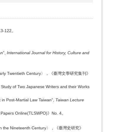
-122。
an”,
International Journal for History, Culture and
 in the Early Twentieth Century〉，《臺灣文學研究集刊》
 Study of Two Japanese Writers and their Works
 in Post-Martial Law Taiwan”,
Taiwan Lecture
ers Online(TLSWPO)》No. 4。
aiwan in the Nineteenth Century〉，《臺灣史研究》