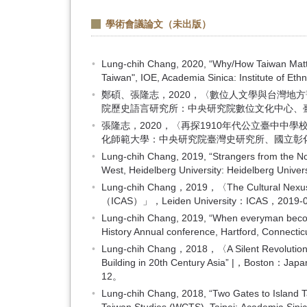
學術會議論文（未出版）
Lung-chih Chang, 2020, “Why/How Taiwan Matte
Taiwan", IOE, Academia Sinica: Institute of Et
鄭碩、張隆志，2020，〈數位人文學與台灣地
院歷史語言研究所：中央研究院數位文化中心、臺灣數位人
張隆志，2020，〈再探1910年代公立臺中
化師範大學：中央研究院臺灣史研究所、國立彰化師範大學
Lung-chih Chang, 2019, “Strangers from the Nor
West, Heidelberg University: Heidelberg Univer
Lung-chih Chang，2019，〈The Cultural Nex
（ICAS）」，Leiden University：ICAS，2019-
Lung-chih Chang, 2019, “When everyman becomes
History Annual conference, Hartford, Connecticu
Lung-chih Chang，2018，〈A Silent Revolution: 
Building in 20th Century Asia” |，Boston：Japan I
12。
Lung-chih Chang, 2018, “Two Gates to Island 