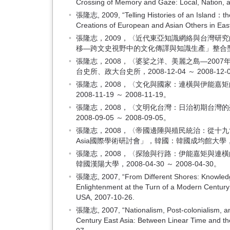
Crossing of Memory and Gaze: Local, Nati
張隆志, 2009, “Telling Histories of an Island：th
Creations of European and Asian Others in Eas
張隆志，2009，〈近代東亞知識網絡與台灣
移—跨文史視野中的文化傳譯與知識生產」整合型研究團隊，
張隆志，2008，〈婆娑之洋、美麗之島—20
台史所、政大台史所，2008-12-04 ～ 2008-12-
張隆志，2008，〈文化與國家：連橫與伊能
2008-11-19 ～ 2008-11-19。
張隆志，2008，〈文明化台灣：日治初期台
2008-09-05 ～ 2008-09-05。
張隆志，2008，〈帝國邊陲與殖民統治：從十九世紀台灣「番
Asia國際學術研討會」，韓國：韓國成均館大學，2008-
張隆志，2008，〈探險與行路：伊能嘉矩與連
韓國漢陽大學，2008-04-30 ～ 2008-04-30。
張隆志, 2007, “From Different Shores: Knowledge
Enlightenment at the Turn of a Modern Centur
USA, 2007-10-26.
張隆志, 2007, “Nationalism, Post-colonialism, and
Century East Asia: Between Linear Time and 