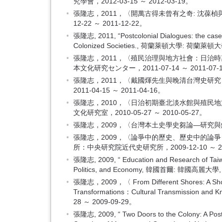
究學會，2012-03-15 ～ 2012-03-19。
張隆志，2011，〈開萬古得未曾有之奇: 沈葆
12-22 ～ 2011-12-22。
張隆志, 2011, “Postcolonial Dialogues: the case f
Colonized Societies., 荷蘭萊頓大學: 荷蘭萊頓大學亞洲研究
張隆志，2011，〈殖民治理與地方社會：日
本文化研究センター，2011-07-14 ～ 2011-07-
張隆志，2011，〈戴國煇先生與晚清台灣史研
2011-04-15 ～ 2011-04-16。
張隆志，2010，〈日治初期臺北淡水館與殖
文化研究室，2010-05-27 ～ 2010-05-27。
張隆志，2009，〈台灣本土史學史芻論—研究與解釋
張隆志，2009，〈論爭中的歷史、歷史中的論爭
所：中央研究院近代史研究所，2009-12-10 ～ 200
張隆志, 2009, “ Education and Research of Taiwan
Politics, and Economy, 韓國首爾: 韓國高麗大學, 2
張隆志，2009，〈 From Different Shores: A Short 
Transformations：Cultural Transmission an
28 ～ 2009-09-29。
張隆志, 2009, “ Two Doors to the Colony: A Post-