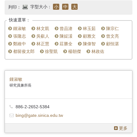
首
字型大小：
小
中
大
列印：
頁
快速選單：
鍾淑敏
林文凱
曾品滄
林玉茹
陳宗仁
張隆志
吳叡人
陳姃湲
顧雅文
曾文亮
鄭維中
林正慧
莊勝全
陳偉智
顧恒湛
都留俊太郎
徐聖凱
楊朝傑
林政佑
鍾淑敏
研究員兼所長
886-2-2652-5384
bing@gate.sinica.edu.tw
更多