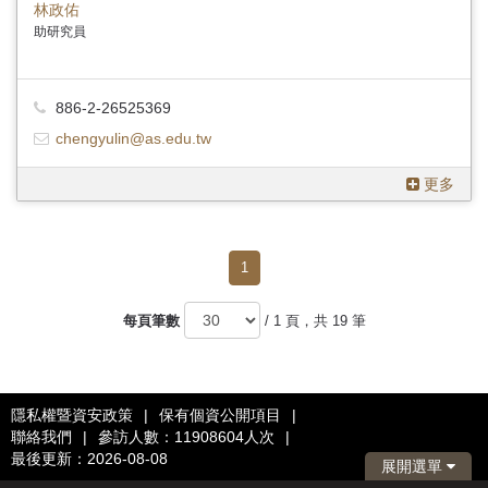
林政佑
助研究員
886-2-26525369
chengyulin@as.edu.tw
更多
1
每頁筆數
/ 1 頁，共 19 筆
隱私權暨資安政策
|
保有個資公開項目
|
聯絡我們
|
參訪人數：11908604人次
|
最後更新：2026-08-08
展開選單