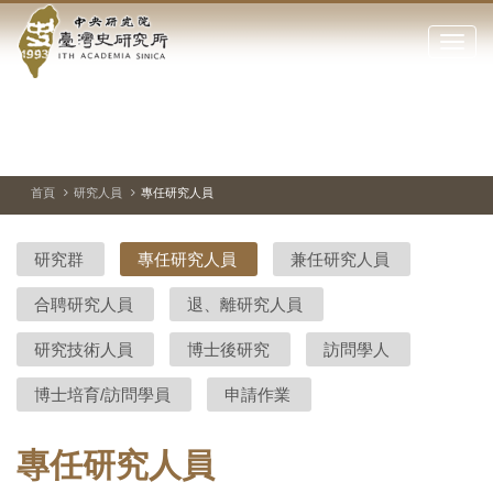
中
跳
到
點
央
主
擊
要
開
研
內
啟
容
或
究
切
上
下
主
區
換
一
一
圖
關
暫
張
張
連
塊
閉
停、
圖
圖
結
院-
播
片
片
首頁
研究人員
專任研究人員
網
放
站
臺
主
研究群
專任研究人員
兼任研究人員
要
灣
選
合聘研究人員
退、離研究人員
單
史
研究技術人員
博士後研究
訪問學人
研
博士培育/訪問學員
申請作業
究
所-
專任研究人員