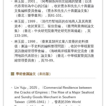
林玉茹，2001，〈閩粵關係與街庄組織的變遷：以清
代吞霄街為中心的討論〉，收於曹永和先生八十壽慶論
文集編輯委員會編，《曹永和先生八十壽慶論文集》
（臺北：樂學書局），頁81-101。
林玉茹，1999，〈清代竹塹地區的在地商人及其商業
資本〉，收於黃富三、翁佳音編，《臺灣商業傳統論文
集》（臺北：中央研究院臺灣史研究所籌備處），頁
133-186。
林玉茹，1998，〈臺東直隸州丈量八筐冊的史料價
值：兼論一手史料的編輯整理問題〉，收於中華檔案曁
資訊微縮管理學會編，《海峽兩岸檔案學術交流會（臺
灣地區代表部分）論文集》（臺北：中華檔案暨資訊微
縮管理委員會），頁70-89。
學術會議論文（未出版）
Lin Yuju，2025，〈Commercial Resilience between
the Cracks of Empires：The Rise of a Major Seafood
and Sundry Goods Merchant in Southern
Taiwan（1895-1941）〉，發表於20th World