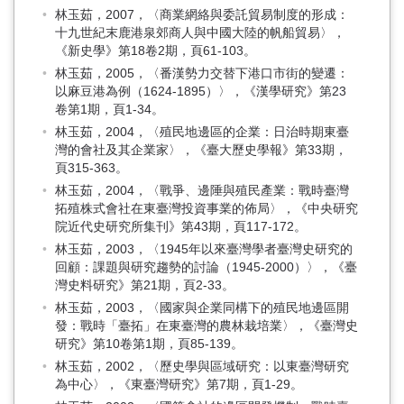
林玉茹，2007，〈商業網絡與委託貿易制度的形成：
十九世紀末鹿港泉郊商人與中國大陸的帆船貿易〉，
《新史學》第18卷2期，頁61-103。
林玉茹，2005，〈番漢勢力交替下港口市街的變遷：
以麻豆港為例（1624-1895）〉，《漢學研究》第23
卷第1期，頁1-34。
林玉茹，2004，〈殖民地邊區的企業：日治時期東臺
灣的會社及其企業家〉，《臺大歷史學報》第33期，
頁315-363。
林玉茹，2004，〈戰爭、邊陲與殖民產業：戰時臺灣
拓殖株式會社在東臺灣投資事業的佈局〉，《中央研究
院近代史研究所集刊》第43期，頁117-172。
林玉茹，2003，〈1945年以來臺灣學者臺灣史研究的
回顧：課題與研究趨勢的討論（1945-2000）〉，《臺
灣史料研究》第21期，頁2-33。
林玉茹，2003，〈國家與企業同構下的殖民地邊區開
發：戰時「臺拓」在東臺灣的農林栽培業〉，《臺灣史
研究》第10卷第1期，頁85-139。
林玉茹，2002，〈歷史學與區域研究：以東臺灣研究
為中心〉，《東臺灣研究》第7期，頁1-29。