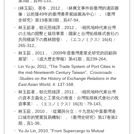
第3期，頁95-133。
(林玉茹)、畏冬，2012，〈林爽文事件前臺灣的邊區圖
像：以乾隆49年的臺灣番界紫線圖為中心〉，《臺灣
史研究》第19卷第3期，頁47-94。
林玉茹著，朝元照雄譯，2012，〈植民地時代東台灣
の土地の開墾と栽培事業：國家と台灣拓殖株式會社の
共同構築下の農林開發〉，《エコノミクス》16(4)：
265-312。
林玉茹，2011，〈2009年度臺灣產業史研究的回顧與
展望〉，《成大歷史學報》第41期，頁239-264。
Lin Yu-ju, 2011, “The Trade System of Port Cities in
the mid-Nineteenth Century Taiwan”,
Crossroads
:Studies on the History of Exchange Relations in the
East Asian World,
4: 137-168.
林玉茹著，朝元照雄譯，2011，〈植民地時代東台灣
の資本主義化と工業化の推進：台灣拓殖株式會社の投
資事業〉，《エコノミクス》16(3)：79-143。
林玉茹，2010，〈從屬與分立：十九世紀中葉臺灣港
口城市的雙重貿易機制〉，《臺灣史研究》第17卷第2
期，頁1-38。
Yu-Ju Lin, 2010, “From Supercargo to Mutual