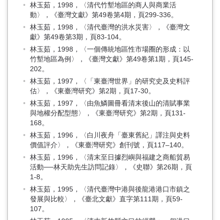
林玉茹，1998，〈清代竹塹地區的商人與商業活
動〉，《臺灣文獻》第49卷第4期，頁299-336。
林玉茹，1998，〈清代臺灣的洪水災害〉，《臺灣文
獻》第49卷第3期，頁83-104。
林玉茹，1998，〈一個傳統地區性市場圈的形成：以
竹塹地區為例〉，《臺灣文獻》第49卷第1期，頁145-
202。
林玉茹，1997，〈「東臺灣世界」的研究史及史料評
估〉，《東臺灣研究》第2期，頁17-30。
林玉茹，1997，〈由魚鱗圖冊看清末後山的清賦事業
與地權分配型態〉，《東臺灣研究》第2期，頁131-
168。
林玉茹，1996，〈白川夜舟「臺東舊紀」譯注與史料
價值評介〉，《東臺灣研究》創刊號，頁117–140。
林玉茹，1996，〈清末至日據烈嶼與福建之商船貿易
活動──林天助先生訪問記錄〉，《史聯》第26期，頁
1-8。
林玉茹，1995，〈清代臺灣中港與後龍港港口市鎮之
發展與比較〉，《臺北文獻》直字第111期，頁59-
107。