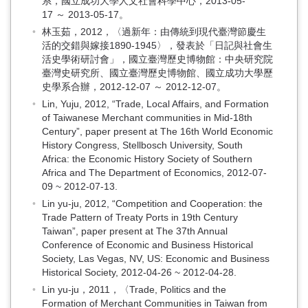
系，國立成功大學人文社會科學中心，2013-05-
17 ～ 2013-05-17。
林玉茹，2012，〈過新年：由傳統到現代臺灣節慶生
活的交錯與嫁接1890-1945〉，發表於「日記與社會生
活史學術研討會」，國立臺灣歷史博物館：中央研究院
臺灣史研究所、國立臺灣歷史博物館、國立成功大學歷
史學系合辦，2012-12-07 ～ 2012-12-07。
Lin, Yuju, 2012, “Trade, Local Affairs, and Formation
of Taiwanese Merchant communities in Mid-18th
Century”, paper present at The 16th World Economic
History Congress, Stellbosch University, South
Africa: the Economic History Society of Southern
Africa and The Department of Economics, 2012-07-
09 ~ 2012-07-13.
Lin yu-ju, 2012, “Competition and Cooperation: the
Trade Pattern of Treaty Ports in 19th Century
Taiwan”, paper present at The 37th Annual
Conference of Economic and Business Historical
Society, Las Vegas, NV, US: Economic and Business
Historical Society, 2012-04-26 ~ 2012-04-28.
Lin yu-ju，2011，〈Trade, Politics and the
Formation of Merchant Communities in Taiwan from