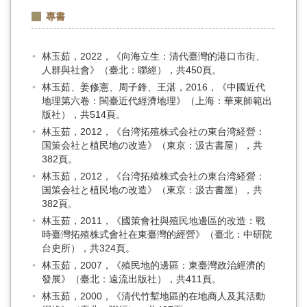
專書
林玉茹，2022，《向海立生：清代臺灣的港口市街、
人群與社會》（臺北：聯經），共450頁。
林玉茹、姜修憲、周子鋒、王湛，2016，《中國近代
地理第六卷：閩臺近代經濟地理》（上海：華東師範出
版社），共514頁。
林玉茹，2012，《台湾拓殖株式会社の東台湾経營：
国策会社と植民地の改造》（東京：汲古書屋），共
382頁。
林玉茹，2012，《台湾拓殖株式会社の東台湾経營：
国策会社と植民地の改造》（東京：汲古書屋），共
382頁。
林玉茹，2011，《國策會社與殖民地邊區的改造：戰
時臺灣拓殖株式會社在東臺灣的經營》（臺北：中研院
台史所），共324頁。
林玉茹，2007，《殖民地的邊區：東臺灣政治經濟的
發展》（臺北：遠流出版社），共411頁。
林玉茹，2000，《清代竹塹地區的在地商人及其活動