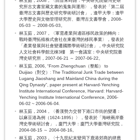
林玉茹，2008，〈回首來時路：中央研究院臺灣史研
究所古文書室藏文書的蒐集與運用〉，發表於「第二屆
臺灣古文書與歷史研究學術研討會」，逢甲大學：逢甲
大學歷史與文物管理研究所、臺灣古文書學會，2008-
05-03 ～ 2008-05-03。
林玉茹，2007，〈軍需產業與邊區移民政策的轉向：
戰時臺灣拓殖株式會社在東臺灣的移民事業〉，發表於
「產業發展與社會變遷國際學術研討會」，中央研究院
人文社會科學館北棟3樓 第一會議室：中央研究院臺
灣史研究所，2007-06-21 ～ 2007-06-22。
林玉茹, 2006, “From Zhengchuan（整船） to
Duijiao（對交）: The Traditional Junk Trade between
Lugang Jiaoshang and Mainland China during the
Qing Dynasty”, paper present at Harvard-Yenching
Institute International Conference, Harvard: Harvard-
Yenching Institute International Conference, 2006-
06-02 ~ 2006-06-04.
林玉茹，2004，〈番漢勢力交替下港口市街的變遷：
以麻豆港為例（1624-1895）〉，發表於「海峽兩岸臺
灣史學術研討會」，廈門大學：廈門大學臺灣研究院，
2004-08-15 ～ 2004-08-16。
林玉茹，2003，〈十九世紀末變局下鹿港郊商的肆應