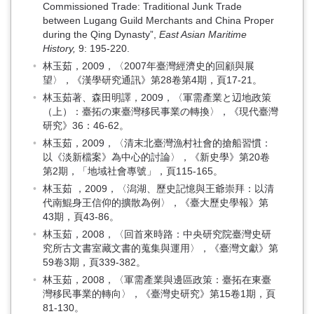
Commissioned Trade: Traditional Junk Trade
between Lugang Guild Merchants and China Proper
during the Qing Dynasty”,
East Asian Maritime
History,
9: 195-220.
林玉茹，2009，〈2007年臺灣經濟史的回顧與展
望〉，《漢學研究通訊》第28卷第4期，頁17-21。
林玉茹著、森田明譯，2009，〈軍需產業と辺地政策
（上）：臺拓の東臺灣移民事業の轉換〉，《現代臺灣
研究》36：46-62。
林玉茹，2009，〈清末北臺灣漁村社會的搶船習慣：
以《淡新檔案》為中心的討論〉，《新史學》第20卷
第2期，「地域社會專號」，頁115-165。
林玉茹 ，2009，〈潟湖、歷史記憶與王爺崇拜：以清
代南鯤身王信仰的擴散為例〉，《臺大歷史學報》第
43期，頁43-86。
林玉茹，2008，〈回首來時路：中央研究院臺灣史研
究所古文書室藏文書的蒐集與運用〉，《臺灣文獻》第
59卷3期，頁339-382。
林玉茹，2008，〈軍需產業與邊區政策：臺拓在東臺
灣移民事業的轉向〉，《臺灣史研究》第15卷1期，頁
81-130。