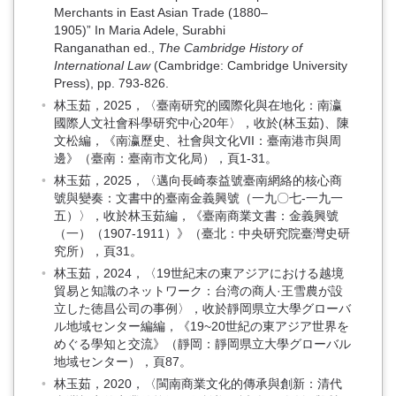
Merchants in East Asian Trade (1880–
1905)” In Maria Adele, Surabhi
Ranganathan ed.,
The Cambridge History of
International Law
(Cambridge: Cambridge University
Press), pp. 793-826.
林玉茹，2025，〈臺南研究的國際化與在地化：南瀛
國際人文社會科學研究中心20年〉，收於(林玉茹)、陳
文松編，《南瀛歷史、社會與文化VII：臺南港市與周
邊》（臺南：臺南市文化局），頁1-31。
林玉茹，2025，〈邁向長崎泰益號臺南網絡的核心商
號與變奏：文書中的臺南金義興號（一九〇七-一九一
五）〉，收於林玉茹編，《臺南商業文書：金義興號
（一）（1907-1911）》（臺北：中央研究院臺灣史研
究所），頁31。
林玉茹，2024，〈19世紀末の東アジアにおける越境
貿易と知識のネットワーク：台湾の商人·王雪農が設
立した徳昌公司の事例〉，收於靜岡県立大學グローバ
ル地域センター編編，《19~20世紀の東アジア世界を
めぐる學知と交流》（靜岡：靜岡県立大學グローバル
地域センター），頁87。
林玉茹，2020，〈閩南商業文化的傳承與創新：清代