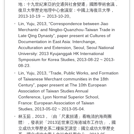
地：十九世紀東亞的交通與社會變遷」國際學術會議，
復旦大學歷史地理中心會議室：中國上海復旦大學，
2013-10-19 ～ 2013-10-20。
Lin, Yuju, 2013, “Correspondence between Jiao
Merchants' and Ningbo-Quanzhou-Taiwan Trade in
Late Qing Dynasty”, paper present at Cultures of
Documentation in East Asia: Interchange,
Acculturation and Extension, Seoul, Seoul National
University: 2013 Kyujanggak HK International
Symposium for Korea Studies, 2013-08-22 ~ 2013-
08-23.
Lin, Yuju, 2013, “Trade, Public Works, and Formation
of Taiwanese Merchant communities in the 18th
Century”, paper present at The 10th European
Association of Taiwan Studies Annual
Conference, Lyon Normal Superior School,
France: European Association of Taiwan
Studies, 2013-05-02 ~ 2013-05-04.
林玉茹，2013，〈由「尺素頻通」看晚清的海商團
體〉，發表於「2013近世東亞海港城市工作坊」，國
立成功大學歷史系二樓振芝講堂：國立成功大學歷史