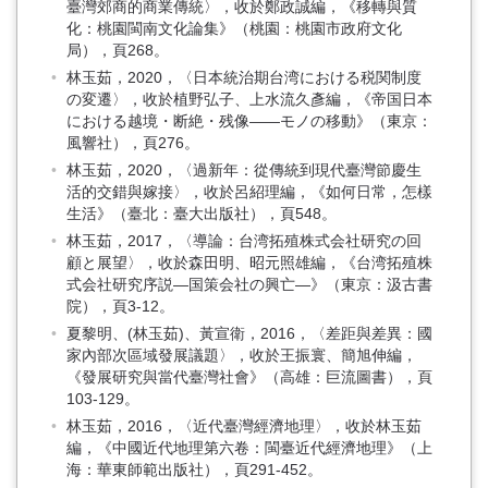
臺灣郊商的商業傳統〉，收於鄭政誠編，《移轉與質
化：桃園閩南文化論集》（桃園：桃園市政府文化
局），頁268。
林玉茹，2020，〈日本統治期台湾における税関制度
の変遷〉，收於植野弘子、上水流久彥編，《帝国日本
における越境・断絶・残像――モノの移動》（東京：
風響社），頁276。
林玉茹，2020，〈過新年：從傳統到現代臺灣節慶生
活的交錯與嫁接〉，收於呂紹理編，《如何日常，怎樣
生活》（臺北：臺大出版社），頁548。
林玉茹，2017，〈導論：台湾拓殖株式会社研究の回
顧と展望〉，收於森田明、昭元照雄編，《台湾拓殖株
式会社研究序説―国策会社の興亡―》（東京：汲古書
院），頁3-12。
夏黎明、(林玉茹)、黃宣衛，2016，〈差距與差異：國
家內部次區域發展議題〉，收於王振寰、簡旭伸編，
《發展研究與當代臺灣社會》（高雄：巨流圖書），頁
103-129。
林玉茹，2016，〈近代臺灣經濟地理〉，收於林玉茹
編，《中國近代地理第六卷：閩臺近代經濟地理》（上
海：華東師範出版社），頁291-452。