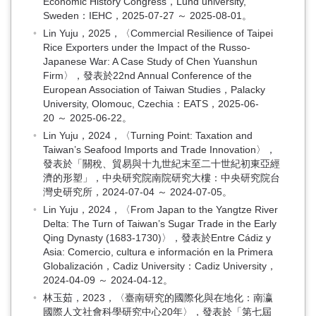
Economic History Congress，Lund university,
Sweden：IEHC，2025-07-27 ～ 2025-08-01。
Lin Yuju，2025，〈Commercial Resilience of Taipei
Rice Exporters under the Impact of the Russo-
Japanese War: A Case Study of Chen Yuanshun
Firm〉，發表於22nd Annual Conference of the
European Association of Taiwan Studies，Palacky
University, Olomouc, Czechia：EATS，2025-06-
20 ～ 2025-06-22。
Lin Yuju，2024，〈Turning Point: Taxation and
Taiwan’s Seafood Imports and Trade Innovation〉，
發表於「關稅、貿易與十九世紀末至二十世紀初東亞經
濟的形塑」，中央研究院南院研究大樓：中央研究院台
灣史研究所，2024-07-04 ～ 2024-07-05。
Lin Yuju，2024，〈From Japan to the Yangtze River
Delta: The Turn of Taiwan’s Sugar Trade in the Early
Qing Dynasty (1683-1730)〉，發表於Entre Cádiz y
Asia: Comercio, cultura e información en la Primera
Globalización，Cadiz University：Cadiz University，
2024-04-09 ～ 2024-04-12。
林玉茹，2023，〈臺南研究的國際化與在地化：南瀛
國際人文社會科學研究中心20年〉，發表於「第七屆