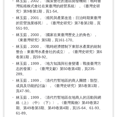
林玉茹，2002，〈國策會社的邊區開發機制：戰時臺
灣拓殖株式會社在東臺灣的經營系統〉，《臺灣史研
究》第9卷第1期，頁1-54。
林玉茹，2001，〈殖民與產業改造：日治時期東臺灣
的官營漁業移民〉，《臺灣史研究》第7卷第2期，頁
551-93。
林玉茹，2000，〈國家在東臺灣歷史上的角色〉，
《東臺灣研究》第5期，頁161-170。
林玉茹，2000，〈戰時經濟體制下東部水產業的統制
整合：東臺灣水產會社的成立〉，《臺灣史研究》第6
卷第1期，頁59-92。
林玉茹，1999，〈地方知識與社會變遷：戰後臺灣方
志的發展〉，《臺灣文獻》第50卷第4期，頁235-
289。
林玉茹，1999，〈清代竹塹地區的商人團體：類型、
成員及功能的討論〉，《臺灣史研究》第5卷第1期，
頁47-90。
林玉茹，1999，〈清代竹塹地區在地商人的活動與網
絡（上）（中）（下）〉，《臺灣風物》第49卷第2
期、第49卷第3期、第49卷第4期，頁15-64、61-93、
61-89。