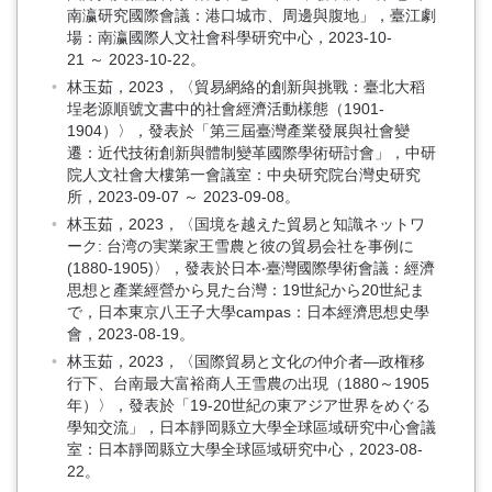
南瀛研究國際會議：港口城市、周邊與腹地」，臺江劇
場：南瀛國際人文社會科學研究中心，2023-10-
21 ～ 2023-10-22。
林玉茹，2023，〈貿易網絡的創新與挑戰：臺北大稻
埕老源順號文書中的社會經濟活動樣態（1901-
1904）〉，發表於「第三屆臺灣產業發展與社會變
遷：近代技術創新與體制變革國際學術研討會」，中研
院人文社會大樓第一會議室：中央研究院台灣史研究
所，2023-09-07 ～ 2023-09-08。
林玉茹，2023，〈国境を越えた貿易と知識ネットワ
ーク: 台湾の実業家王雪農と彼の貿易会社を事例に
(1880-1905)〉，發表於日本‧臺灣國際學術會議：經濟
思想と產業經營から見た台灣：19世紀から20世紀ま
で，日本東京八王子大學campas：日本經濟思想史學
會，2023-08-19。
林玉茹，2023，〈国際貿易と文化の仲介者―政権移
行下、台南最大富裕商人王雪農の出現（1880～1905
年）〉，發表於「19-20世紀の東アジア世界をめぐる
學知交流」，日本靜岡縣立大學全球區域研究中心會議
室：日本靜岡縣立大學全球區域研究中心，2023-08-
22。