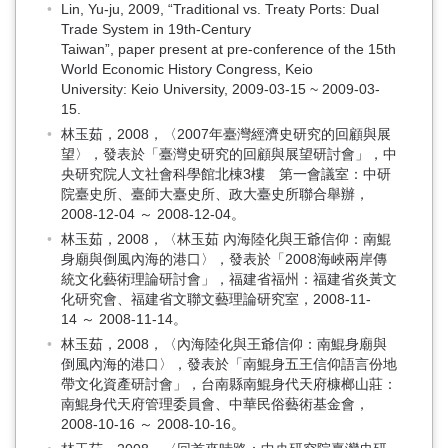
Lin, Yu-ju, 2009, “Traditional vs. Treaty Ports: Dual
Trade System in 19th-Century
Taiwan”, paper present at pre-conference of the 15th
World Economic History Congress, Keio
University: Keio University, 2009-03-15 ~ 2009-03-
15.
林玉茹，2008，〈2007年臺灣經濟史研究的回顧與展
望〉，發表於「臺灣史研究的回顧與展望研討會」，中
央研究院人文社會科學館北棟3樓 第一會議室：中研
院臺史所、臺師大臺史所、政大臺史所聯合舉辦，
2008-12-04 ～ 2008-12-04。
林玉茹，2008，〈林玉茹 內海陸化與王爺信仰：南鯤
身廟與倒風內海的港口〉，發表於「2008海峽兩岸傳
統文化藝術理論研討會」，福建省福州：福建省炎黃文
化研究會、福建省文聯文藝理論研究室，2008-11-
14 ～ 2008-11-14。
林玉茹，2008，〈內海陸化與王爺信仰：南鯤身廟與
倒風內海的港口〉，發表於「南鯤身五王信仰語言份地
帶文化資產研討會」，台南縣南鯤身代天府槺榔山莊：
南鯤身代天府管理委員會、中華民俗藝術基金會，
2008-10-16 ～ 2008-10-16。