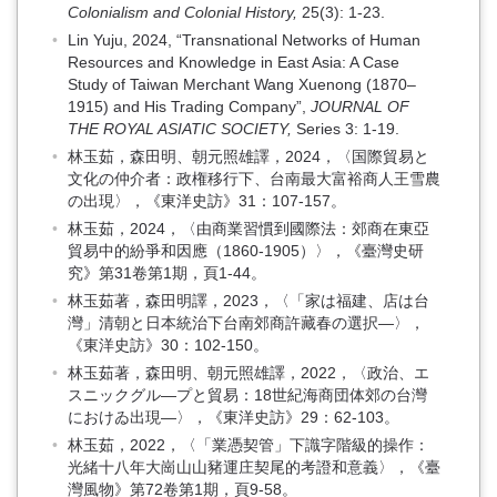
Colonialism and Colonial History,
25(3): 1-23.
Lin Yuju, 2024, “Transnational Networks of Human
Resources and Knowledge in East Asia: A Case
Study of Taiwan Merchant Wang Xuenong (1870–
1915) and His Trading Company”,
JOURNAL OF
THE ROYAL ASIATIC SOCIETY,
Series 3: 1-19.
林玉茹，森田明、朝元照雄譯，2024，〈国際貿易と
文化の仲介者：政権移行下、台南最大富裕商人王雪農
の出現〉，《東洋史訪》31：107-157。
林玉茹，2024，〈由商業習慣到國際法：郊商在東亞
貿易中的紛爭和因應（1860-1905）〉，《臺灣史研
究》第31卷第1期，頁1-44。
林玉茹著，森田明譯，2023，〈「家は福建、店は台
灣」清朝と日本統治下台南郊商許藏春の選択—〉，
《東洋史訪》30：102-150。
林玉茹著，森田明、朝元照雄譯，2022，〈政治、エ
スニックグル—プと貿易：18世紀海商団体郊の台灣
におけゐ出現—〉，《東洋史訪》29：62-103。
林玉茹，2022，〈「業憑契管」下識字階級的操作：
光緒十八年大崗山山豬運庄契尾的考證和意義〉，《臺
灣風物》第72卷第1期，頁9-58。