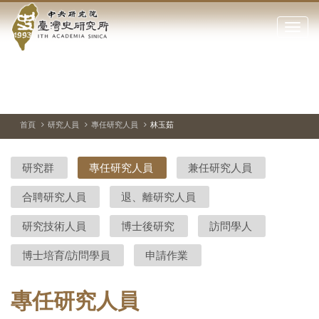
中
跳
到
點
央
主
擊
要
開
研
內
啟
容
或
究
切
上
下
主
區
換
一
一
圖
關
暫
張
張
連
塊
閉
停、
圖
圖
結
院-
播
片
片
首頁
研究人員
專任研究人員
林玉茹
網
放
站
臺
主
研究群
專任研究人員
兼任研究人員
要
灣
選
合聘研究人員
退、離研究人員
單
史
研究技術人員
博士後研究
訪問學人
研
博士培育/訪問學員
申請作業
究
所-
專任研究人員