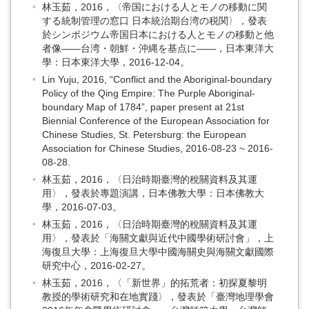
林玉茹，2016，〈帝国における人とモノの移動に関
する統制管理の窓口 日本統治期台湾の税関〉，發表
於シンポジウム帝国日本における人とモノの移動と他
者像――台湾・朝鮮・沖縄を基点に――，日本東洋大
學：日本東洋大學，2016-12-04。
Lin Yuju, 2016, “Conflict and the Aboriginal-boundary
Policy of the Qing Empire: The Purple Aboriginal-
boundary Map of 1784”, paper present at 21st
Biennial Conference of the European Association for
Chinese Studies, St. Petersburg: the European
Association for Chinese Studies, 2016-08-23 ~ 2016-
08-28.
林玉茹，2016，〈日治時期臺灣的稅關資料及其運
用〉，發表於專題演講，日本佛教大學：日本佛教大
學，2016-07-03。
林玉茹，2016，〈日治時期臺灣的稅關資料及其運
用〉，發表於「海關文獻與近代中國學術研討會」，上
海復旦大學：上海復旦大學中國海關史與海關文獻國際
研究中心，2016-02-27。
林玉茹，2016，〈「新世界」的拓荒者：初探夏黎明
教授的學術研究和在地實踐〉，發表於「臺灣地理學會