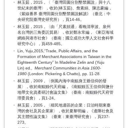
林玉茹，2015，〈「臺灣田園分別墾禁圖說」與十八
世紀末的臺灣〉，收於(林玉茹)、詹素娟、陳志豪編，
《紫線番界 臺灣田園分別墾禁圖說解讀》（臺北：中
央研究院臺灣史研究所），頁14-46。
林玉茹，2015，〈由「尺素頻通」看晚清寧波、泉州
名台灣的三角委託貿易〉，收於鄭永常編，《東亞海域
網絡與港市社會》（臺南：國立成功大學人文社會科學
研究中心），頁459-485。
Lin, Yuju,2015,“Trade, Public Affairs, and the
Formation of Merchant Associations in Taiwan in the
Eighteenth Century” In Madeline Zelin and (Yuju
Lin) ed.,
Merchant Communities in Asia 1600-
1980
(London: Pickering & Chatto), pp. 11-28.
林玉茹，2009，〈倒風內海中南鯤身王爺信仰的發
展〉，收於南鯤鯓代天府編，《南鯤鯓五王信仰與鹽分
地帶文化資產研討會論文集》（臺南：南鯤鯓代天府管
理委員會），頁1-24。
林玉茹，2005，〈殖民地邊區的企業：日治時期東臺
灣的會社及其企業家〉，收於夏黎明編，《邊陲社會及
其主體性論文集》（臺東：東臺灣研究會），頁237-
273。