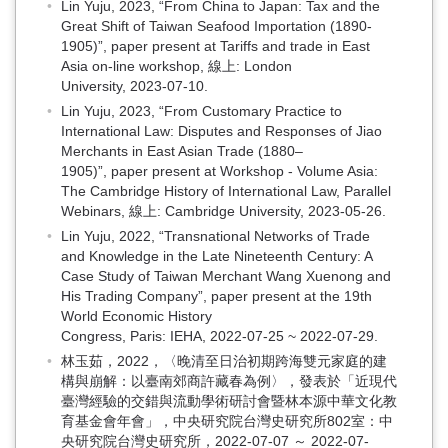
Lin Yuju, 2023, “From China to Japan: Tax and the
Great Shift of Taiwan Seafood Importation (1890-
1905)”, paper present at Tariffs and trade in East
Asia on-line workshop, 線上: London
University, 2023-07-10.
Lin Yuju, 2023, “From Customary Practice to
International Law: Disputes and Responses of Jiao
Merchants in East Asian Trade (1880–
1905)”, paper present at Workshop - Volume Asia:
The Cambridge History of International Law, Parallel
Webinars, 線上: Cambridge University, 2023-05-26.
Lin Yuju, 2022, “Transnational Networks of Trade
and Knowledge in the Late Nineteenth Century: A
Case Study of Taiwan Merchant Wang Xuenong and
His Trading Company”, paper present at the 19th
World Economic History
Congress, Paris: IEHA, 2022-07-25 ~ 2022-07-29.
林玉茹，2022，〈晚清至日治初期跨海雙元家庭的建
構與崩解：以臺南郊商許藏春為例〉，發表於「近現代
臺灣經驗的交錯與流動學術研討會暨林本源中華文化教
育基金會年會」，中央研究院台灣史研究所802室：中
央研究院台灣史研究所，2022-07-07 ～ 2022-07-