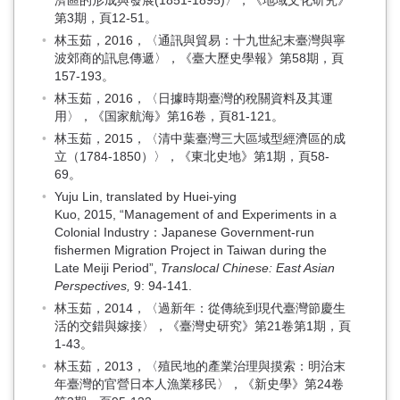
濟區的形成與發展(1851-1895)〉，《地域文化研究》
第3期，頁12-51。
林玉茹，2016，〈通訊與貿易：十九世紀末臺灣與寧
波郊商的訊息傳遞〉，《臺大歷史學報》第58期，頁
157-193。
林玉茹，2016，〈日據時期臺灣的稅關資料及其運
用〉，《国家航海》第16卷，頁81-121。
林玉茹，2015，〈清中葉臺灣三大區域型經濟區的成
立（1784-1850）〉，《東北史地》第1期，頁58-
69。
Yuju Lin, translated by Huei-ying
Kuo, 2015, “Management of and Experiments in a
Colonial Industry：Japanese Government-run
fishermen Migration Project in Taiwan during the
Late Meiji Period”,
Translocal Chinese: East Asian
Perspectives,
9: 94-141.
林玉茹，2014，〈過新年：從傳統到現代臺灣節慶生
活的交錯與嫁接〉，《臺灣史研究》第21卷第1期，頁
1-43。
林玉茹，2013，〈殖民地的產業治理與摸索：明治末
年臺灣的官營日本人漁業移民〉，《新史學》第24卷