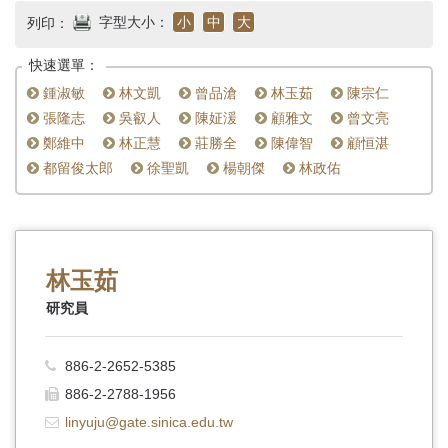
首
字型大小：
小
中
大
列印：
頁
快速選單：
鍾淑敏
林文凱
曾品滄
林玉茹
陳宗仁
張隆志
吳叡人
陳姃湲
顧雅文
曾文亮
鄭維中
林正慧
莊勝全
陳偉智
顧恒湛
都留俊太郎
徐聖凱
楊朝傑
林政佑
林玉茹
研究員
886-2-2652-5385
886-2-2788-1956
linyuju@gate.sinica.edu.tw