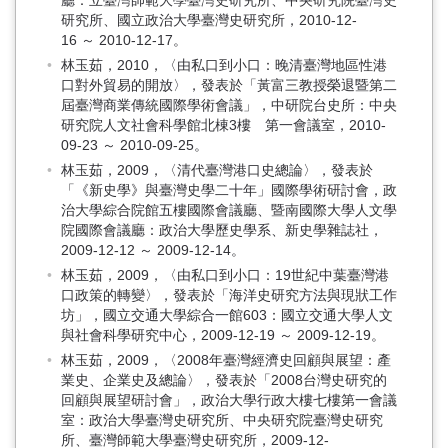
廳：立臺灣師範大學臺灣史研究所、中央研究院臺灣史
研究所、國立政治大學臺灣史研究所，2010-12-
16 ～ 2010-12-17。
林玉茹，2010，〈由私口到小口：晚清臺灣地區性港
口對外貿易的開放〉，發表於「黃富三教授榮退暨第二
屆臺灣商業傳統國際學術會議」，中研院台史所：中央
研究院人文社會科學館北棟3樓 第一會議室，2010-
09-23 ～ 2010-09-25。
林玉茹，2009，〈清代臺灣港口史總論〉，發表於
「《新史學》與臺灣史學二十年」國際學術研討會，政
治大學綜合院館五樓國際會議廳、暨南國際大學人文學
院國際會議廳：政治大學歷史學系、新史學雜誌社，
2009-12-12 ～ 2009-12-14。
林玉茹，2009，〈由私口到小口：19世紀中葉臺灣港
口政策的轉變〉，發表於「海洋史研究方法與現狀工作
坊」，國立交通大學綜合一館603：國立交通大學人文
與社會科學研究中心，2009-12-19 ～ 2009-12-19。
林玉茹，2009，〈2008年臺灣經濟史回顧與展望：產
業史、企業史及總論〉，發表於「2008台灣史研究的
回顧與展望研討會」，政治大學行政大樓七樓第一會議
室：政治大學臺灣史研究所、中央研究院臺灣史研究
所、臺灣師範大學臺灣史研究所，2009-12-