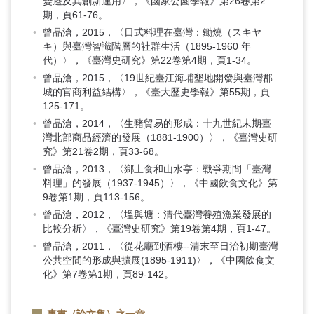
變遷及其創新運用〉，《國家公園學報》第26卷第2
期，頁61-76。
曾品滄，2015，〈日式料理在臺灣：鋤燒（スキヤ
キ）與臺灣智識階層的社群生活（1895-1960 年
代）〉，《臺灣史研究》第22卷第4期，頁1-34。
曾品滄，2015，〈19世紀臺江海埔墾地開發與臺灣郡
城的官商利益結構〉，《臺大歷史學報》第55期，頁
125-171。
曾品滄，2014，〈生豬貿易的形成：十九世紀末期臺
灣北部商品經濟的發展（1881-1900）〉，《臺灣史研
究》第21卷2期，頁33-68。
曾品滄，2013，〈鄉土食和山水亭：戰爭期間「臺灣
料理」的發展（1937-1945）〉，《中國飲食文化》第
9卷第1期，頁113-156。
曾品滄，2012，〈塭與塘：清代臺灣養殖漁業發展的
比較分析〉，《臺灣史研究》第19卷第4期，頁1-47。
曾品滄，2011，〈從花廳到酒樓--清末至日治初期臺灣
公共空間的形成與擴展(1895-1911)〉，《中國飲食文
化》第7卷第1期，頁89-142。