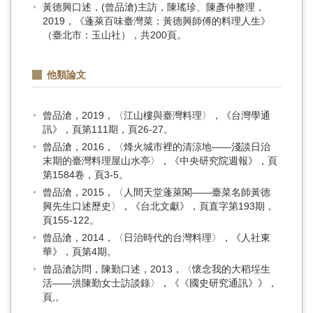
黃德興口述，(曾品滄)主訪，陳瑤珍、陳彥仲整理，
2019，《蓬萊百味臺灣菜：黃德興師傅的料理人生》
（臺北市：玉山社），共200頁。
他類論文
曾品滄，2019，〈江山樓與臺灣料理〉，《台灣學通
訊》，頁第111期，頁26-27。
曾品滄，2016，〈烽火城市裡的清涼地——淺談日治
末期的臺灣料理屋山水亭〉，《中央研究院週報》，頁
第1584卷，頁3-5。
曾品滄，2015，〈人間天堂蓬萊閣——臺菜名師黃德
興先生口述歷史〉，《台北文獻》，頁直字第193期，
頁155-122。
曾品滄，2014，〈日治時代的台灣料理〉，《人社東
華》，頁第4期。
曾品滄訪問，陳勤口述，2013，〈懷念我的大稻埕生
活——洪陳勤女士訪談錄〉，《《國史研究通訊》》，
頁,。