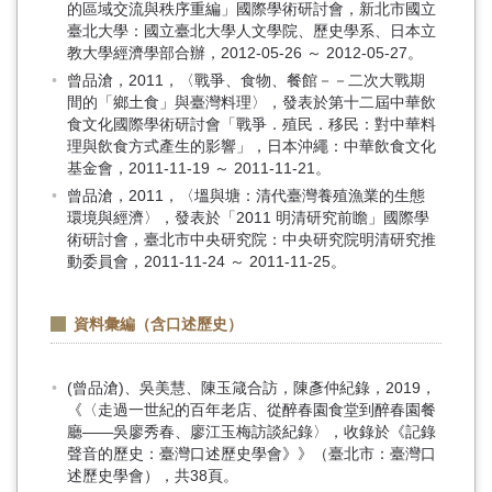
的區域交流與秩序重編」國際學術研討會，新北市國立
臺北大學：國立臺北大學人文學院、歷史學系、日本立
教大學經濟學部合辦，2012-05-26 ～ 2012-05-27。
曾品滄，2011，〈戰爭、食物、餐館－－二次大戰期
間的「鄉土食」與臺灣料理〉，發表於第十二屆中華飲
食文化國際學術研討會「戰爭．殖民．移民：對中華料
理與飲食方式產生的影響」，日本沖繩：中華飲食文化
基金會，2011-11-19 ～ 2011-11-21。
曾品滄，2011，〈塭與塘：清代臺灣養殖漁業的生態
環境與經濟〉，發表於「2011 明清研究前瞻」國際學
術研討會，臺北市中央研究院：中央研究院明清研究推
動委員會，2011-11-24 ～ 2011-11-25。
資料彙編（含口述歷史）
(曾品滄)、吳美慧、陳玉箴合訪，陳彥仲紀錄，2019，
《〈走過一世紀的百年老店、從醉春園食堂到醉春園餐
廳——吳廖秀春、廖江玉梅訪談紀錄〉，收錄於《記錄
聲音的歷史：臺灣口述歷史學會》》（臺北市：臺灣口
述歷史學會），共38頁。