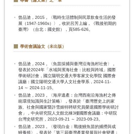
專書（論文集）之一章
曾品滄，2015，〈戰時生活體制與民眾飲食生活的發
展（1947-1960s）〉，收於呂芳上編，《戰後初期的
臺灣》（台北：國史館），頁585-626。
學術會議論文（未出版）
曾品滄，2024，〈魚苗採捕與臺灣沿海漁村社會〉，
發表於2024年「水域與濱海社會：比較與跨域」國際
學術研討會，國立陽明交通大學客家文化學院 國際會
議廳：國立陽明交通大學人文社會學系，2024-11-
14 ～ 2024-11-15。
曾品滄，2023，〈海岸遺產：台灣西南沿海漁村之傳
統環境知識與生計策略〉，發表於「臺灣歷史上的家
族、社會與國家暨許雪姬特聘研究員榮退國際學術研討
會」，中央研究院人文館北棟3樓國際會議廳：中研院
台灣史研究所，2023-09-21 ～ 2023-09-23。
曾品滄，2023，〈發現白金：戰後鰻魚苗的捕撈與成
鰻養殖〉，發表於「第三屆臺灣產業發展與社會變遷：