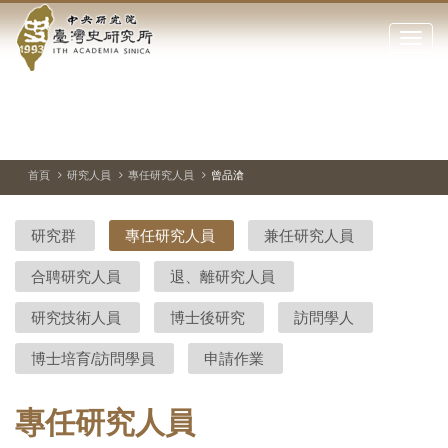
中
跳
到
點
央
主
擊
要
開
研
內
啟
容
或
究
切
上
下
主
區
換
一
一
圖
關
暫
張
張
連
塊
閉
停、
圖
圖
結
院-
播
片
片
首頁
研究人員
專任研究人員
曾品滄
網
放
站
臺
主
研究群
專任研究人員
兼任研究人員
要
灣
選
合聘研究人員
退、離研究人員
單
史
研究技術人員
博士後研究
訪問學人
研
博士培育/訪問學員
申請作業
究
所-
專任研究人員