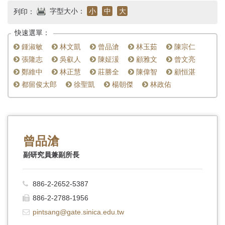
首
字型大小：
小
中
大
列印：
頁
快速選單：
鍾淑敏
林文凱
曾品滄
林玉茹
陳宗仁
張隆志
吳叡人
陳姃湲
顧雅文
曾文亮
鄭維中
林正慧
莊勝全
陳偉智
顧恒湛
都留俊太郎
徐聖凱
楊朝傑
林政佑
曾品滄
副研究員兼副所長
886-2-2652-5387
886-2-2788-1956
pintsang@gate.sinica.edu.tw