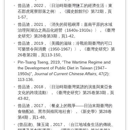
曾品滄，2022，〈日治時期臺灣鹽工的經濟生活：東
石郡虎尾寮部落之例〉，《國史館館刊》第72期，頁
1-57。
曾品滄，2021，〈消失的荷苞嶼潭：嘉南平原的水域
治理與湖泊之商品化經營（1640s-1910s）〉，《臺灣
史研究》第28卷第3期，頁1-42。
曾品滄，2019，〈美國的滋味：冷戰前期臺灣的可口
可樂禁令與消費（1950-1967）〉，《臺灣史研究》第
26卷第2期，頁113-150。
Pin-Tsang Tseng, 2019, “The Wartime Regime and
the Development of Public Diet in Taiwan (1947–
1950s)”,
Journal of Current Chinese Affairs,
47(2):
113-136.
曾品滄，2018，〈日治時期臺灣菜譜的演進與東亞食
文化的跨境流動〉，《臺灣史研究》第25卷第3期，頁
43-82。
曾品滄，2017，〈餐桌上的戰爭——日治末期臺灣的
食物配給、黑市與殖民地社會〉，《新史學》第28卷
第4期，頁1-48。
(曾品滄)、陳玉箴，2017，〈台江地域食生活的傳統、