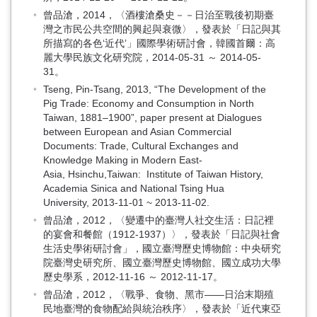
曾品滄，2014，〈酒樓滄桑史－－日治至戰後初期臺
灣之市民公共空間的興起與衰微〉，發表於「日記與其
所描寫的各色‘近代’」國際學術研討會，韓國首爾：高
麗大學民族文化研究院，2014-05-31 ～ 2014-05-
31。
Tseng, Pin-Tsang, 2013, “The Development of the
Pig Trade: Economy and Consumption in North
Taiwan, 1881–1900”, paper present at Dialogues
between European and Asian Commercial
Documents: Trade, Cultural Exchanges and
Knowledge Making in Modern East-
Asia, Hsinchu,Taiwan: Institute of Taiwan History,
Academia Sinica and National Tsing Hua
University, 2013-11-01 ~ 2013-11-02.
曾品滄，2012，〈變遷中的臺灣人社交生活：日記裡
的宴會和餐館（1912-1937）〉，發表於「日記與社會
生活史學術研討會」，國立臺灣歷史博物館：中央研究
院臺灣史研究所、國立臺灣歷史博物館、國立成功大學
歷史學系，2012-11-16 ～ 2012-11-17。
曾品滄，2012，〈戰爭、食物、黑市——日治末期殖
民地臺灣的食物配給與統治秩序〉，發表於「近代東亞