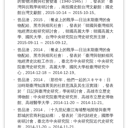
的食物消費與社會變遷（1940-1945）〉，發表於「臺
灣與抗戰學術研討會」，南投國史館台灣文獻館：國史
館台灣文獻館，2015-10-14 ～ 2015-10-15。
曾品滄，2015，〈餐桌上的戰爭—日治末期臺灣的食
物配給、黑市與殖民社會〉，發表於「韓國與臺灣殖民
地經濟比較研究研討會」，韓國高麗大學：韓國高麗大
學、國民大學、台灣中央研究院台灣史研究所主辦，
2015-09-11 ～ 2015-09-12。
曾品滄，2014，〈餐桌上的戰爭—日治末期臺灣的食
物配給、黑市與殖民社會〉，發表於「臺灣與朝鮮殖民
地經濟史比較工作坊」，臺北市中央研究院：中央研究
院臺灣史研究所、高麗大學、國民大學校臺灣研究中
心，2014-12-18 ～ 2014-12-19。
曾品滄，2014，〈那些年，他們一起的スキヤキ：日
治時期臺灣知識菁英的社群意識及其生活實踐〉，發表
於「 日記與臺灣史研究」學術研討會，高雄市立歷史
博物館：中央研究院臺灣史研究所、高雄市立歷史博物
館、高雄醫學大學，2014-11-20 ～ 2014-11-21。
曾品滄，2014，〈十九世紀臺江海埔墾地開發與臺灣
郡城的官商利益結構〉，發表於「清代財經史」國際學
術研討會，臺北市中央研究院：中央研究院近代史研究
所，2014-11-20 ～ 2014-11-21。