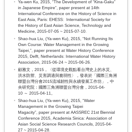
Ya-wen Ku, 2015, “The Development of “Kina-Gaku”
in Japanese Empire”, paper present at 14th
International Conference on the History of Science in
East Asia, Paris: EHESS: International Society for
the History of East Asian Science, Technology and
Medicine, 2015-07-05 ~ 2015-07-10.
Shao-hua Liu, (Ya-wen Ku), 2015, “Not Running Its
Own Course: Water Management in the Growing
Taipei,”, paper present at Water History Conference
2015, Delft, Netherlands: International Water History
Association, 2015-06-24 ~ 2015-06-26.
顧雅文，2015，〈從環境史觀點看台灣史上的水災、
洪水防禦、災害調適與脆弱性〉，發表於「國際三角洲
聯盟台灣分會2015流域韌性與永續發展工作坊」，中
央研究院：國際三角洲聯盟台灣分會，2015-04-
10 ～ 2015-04-11。
Shao-hua Liu, (Ya-wen Ku), 2015, “Water
Management in the Growing Taipei
Magacity”, paper present at AASSREC 21st Biennial
Conference 2015, Academia Sinica: Association of
Asian Social Science Research Councils, 2015-04-
27 ~ 2015-04-28.