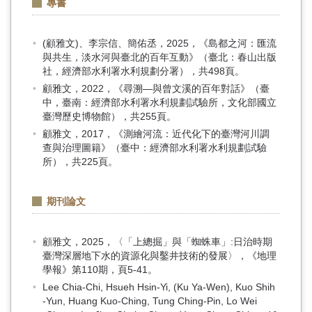
專書
(顧雅文)、李宗信、簡佑丞，2025，《島都之河：匯流
與共生，淡水河與臺北的百年互動》（臺北：春山出版
社，經濟部水利署水利規劃分署），共498頁。
顧雅文，2022，《尋溯—與曾文溪的百年對話》（臺
中，臺南：經濟部水利署水利規劃試驗所，文化部國立
臺灣歷史博物館），共255頁。
顧雅文，2017，《測繪河流：近代化下的臺灣河川調
查與治理圖籍》（臺中：經濟部水利署水利規劃試驗
所），共225頁。
期刊論文
顧雅文，2025，〈「上總掘」與「蜘蛛車」:日治時期
臺灣深層地下水的資源化與鑿井技術的發展〉，《地理
學報》第110期，頁5-41。
Lee Chia‐Chi, Hsueh Hsin‐Yi, (Ku Ya‐Wen), Kuo Shih
‐Yun, Huang Kuo‐Ching, Tung Ching‐Pin, Lo Wei