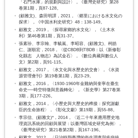
「石門水庫」的規劃與設計〉，《臺灣史研究》第28
卷第1期，頁87-128。
(顧雅文)、森田明譯，2021，〈郷里における水文化の
探求〉，《中国水利史研究》48：138-149。
顧雅文，2019，〈探尋家鄉的水文化〉，《土木水
利》第46卷第1期，頁31-37。
張素玢、李宗翰、李毓嵐、李昭容、(顧雅文)、柯皓
仁、謝順宏，2018，〈從CBDB到TBDB：以《新修彰
化縣志 人物志》為試金石〉，《數位典藏與數位人
文》第2期，頁91-115。
顧雅文，2017，〈水文化與水歷史的交會〉，《水資
源管理會刊》第19卷第1期，頁23-29。
顧雅文，2016，〈1930-1960年金雞納與奎寧在臺生
命史──時空特徵與意義轉化〉，《新史學》第27卷第
3期，頁177-226。
顧雅文，2014，〈小歷史與大歷史的榫接：探究謝獻
臣的生命旅程〉，《彰化文獻》第19期，頁55-88。
李宗信、(顧雅文)*，2014，〈近二十年來應用歷史地
理資訊系統的回顧與展望：以臺灣區域史研究為例〉，
《臺灣史研究》第21卷第2期，頁167-196。
顧雅文，2012，〈日治時期臺灣的衛生調查與疾病統