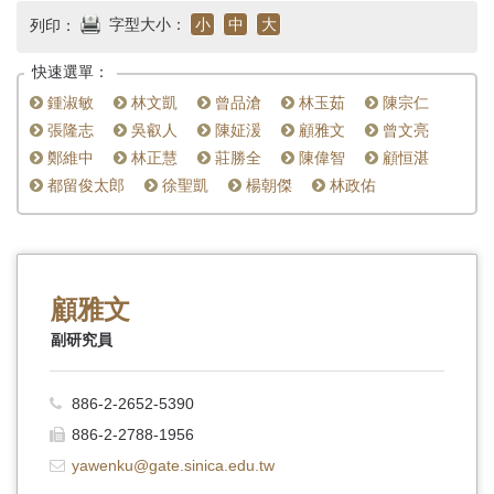
首
字型大小：
小
中
大
列印：
頁
快速選單：
鍾淑敏
林文凱
曾品滄
林玉茹
陳宗仁
張隆志
吳叡人
陳姃湲
顧雅文
曾文亮
鄭維中
林正慧
莊勝全
陳偉智
顧恒湛
都留俊太郎
徐聖凱
楊朝傑
林政佑
顧雅文
副研究員
886-2-2652-5390
886-2-2788-1956
yawenku@gate.sinica.edu.tw