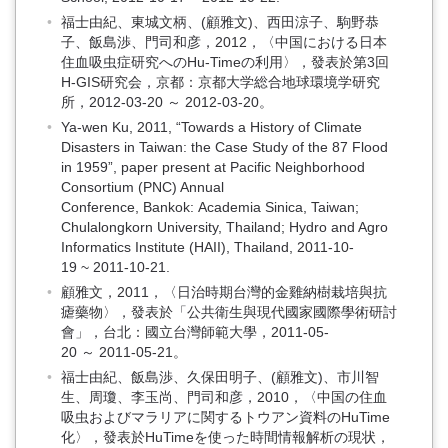
福士由紀、東城文柄、(顧雅文)、西田涼子、駒野恭
子、飯島渉、門司和彦，2012，〈中国における日本
住血吸虫症研究へのHu-Timeの利用〉，發表於第3回
H-GIS研究会，京都：京都大学総合地球環境学研究
所，2012-03-20 ～ 2012-03-20。
Ya-wen Ku, 2011, “Towards a History of Climate
Disasters in Taiwan: the Case Study of the 87 Flood
in 1959”, paper present at Pacific Neighborhood
Consortium (PNC) Annual
Conference, Bankok: Academia Sinica, Taiwan;
Chulalongkorn University, Thailand; Hydro and Agro
Informatics Institute (HAII), Thailand, 2011-10-
19 ~ 2011-10-21.
顧雅文，2011，〈日治時期台灣的金雞納樹栽培與抗
瘧藥物〉，發表於「公共衛生與現代國家國際學術研討
會」，台北：國立台灣師範大學，2011-05-
20 ～ 2011-05-21。
福士由紀、飯島渉、久保田明子、(顧雅文)、市川智
生、周瓊、李玉尚、門司和彦，2010，〈中国の住血
吸虫およびマラリアに関するトウアン資料のHuTime
化〉，發表於HuTimeを使った時間情報解析の現状，