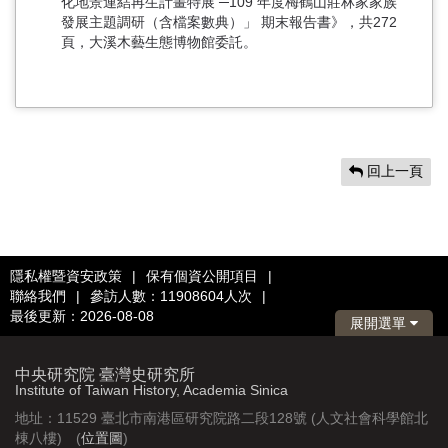
化地景連結再生計畫特展 ─109 年度梅鶴山莊林家家族
發展主題調研（含檔案數典）」 期末報告書》，共272
頁，大溪木藝生態博物館委託。
回上一頁
隱私權暨資安政策
|
保有個資公開項目
|
聯絡我們
|
參訪人數：11908604人次
|
最後更新：2026-08-08
展開選單
中央研究院 臺灣史研究所
Institute of Taiwan History, Academia Sinica
地址：11529 臺北市南港區研究院路二段128號 (人文社會科學館北
棟八樓) (
位置圖
)