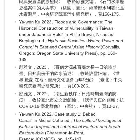
民與安置區的原墾民〉，收於顧雅文編，《石門水庫歷
史檔案中的人與事》（桃園，臺北：經濟部水利署北區
水資源局，中央研究院臺灣史研究所），頁156-175。
Ya-wen Ku,2023,“Floods and Governance: The
Historical Construction of Vulnerability in Taiwan
under Japanese Rule” In Philip Brown, Nicholas
Breyfogle ed.,
Hydraulic Societies: Water, Power and
Control in East and Central Asian History
(Corvallis,
Oregon: Oregon State University Press), pp. 169-
189.
顧雅文，2023，〈百病之源或百藥之長—日治時期
臺、日知識份子的飲水論述〉，收於許雪姬編，《世
界‧啟蒙‧在地：臺灣文化協會百年紀念》（臺北：中央
研究院臺灣史研究所），頁169-206。
顧雅文，2022，〈衛生新秩序：日治時期臺灣的防
疫〉，收於臺北市立文獻館編，《我們與疫的距離：抗
COVID-19 臺北群像》（臺北：中央社），頁12-27。
Ya-wen Ku,2022,“Case study 1: Babao
Canal” In Michel Cotte ed.,
The cultural heritages of
water in tropical and subtropical Eastern and South-
Eastern Asia
(Charenton-le-Pont,
France: ICOMOS), pp. 145-147.