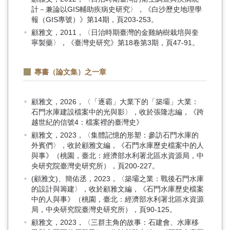
計－兼論以GIS輔助疾病史研究〉，《白沙歷史地理學
報（GIS專號）》第14期，頁203-253。
顧雅文，2011，〈日治時期臺灣的金雞納樹栽培與奎
寧製藥〉，《臺灣史研究》第18卷第3期，頁47-91。
專書（論文集）之一章
顧雅文，2026，〈「逐霸」大業下的「築壩」大業：
石門水庫建設檔案中的光與影〉，收於張隆志編，《跨
越世紀的信號4：檔案裡的臺灣史》
顧雅文，2023，〈集體記憶的形塑：參訪石門水庫的
外賓們〉，收於顧雅文編，《石門水庫歷史檔案中的人
與事》（桃園，臺北：經濟部水利署北區水資源局，中
央研究院臺灣史研究所），頁200-227。
(顧雅文)、簡佑丞，2023，〈築壩之業：戰後石門水庫
的設計與籌建〉，收於顧雅文編，《石門水庫歷史檔案
中的人與事》（桃園，臺北：經濟部水利署北區水資源
局，中央研究院臺灣史研究所），頁90-125。
顧雅文，2023，〈三群主角的故事：石建會、水庫移