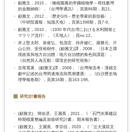
顧雅文，2015，〈種植園裏的帝國植物學－尋找臺灣
的金雞納樹〉，《台灣學通訊》，頁第86期，頁21。
顧雅文，2012，〈歷史GIS－歷史學家的新技藝〉，
《中研院週報：知識天地》，頁第1398期，頁7-9。
顧雅文，2010，〈1930 年代台湾における水利開発と
マラリア流行〉，《天地人》，頁no.12。
井上堅太郎、泉俊弘、包茂宏、待井健仁、羅勝元、片
山公則、安倍裕樹作、(顧雅文)譯，2008，〈日本之環
境政策與地方自治體：地方自治體的角色與課題〉，
《自然與人為互動：環境史的研究視角》
吉尾寬著、(顧雅文)譯，2008，〈台灣海流考－漢籍文
獻中記述的台灣周邊海流與黑潮遭遇〉，《白沙歷史地
理學報卷期》，頁第16期，頁163-198。
研究/計畫報告
(顧雅文)、簡佑丞、王麗蕉，2021，《「石門水庫建設
時期檔案整編及加值研究計畫」 期末報告書》，
(顧雅文)、 王麗蕉、李宗信，2020，《「泛大溪區文