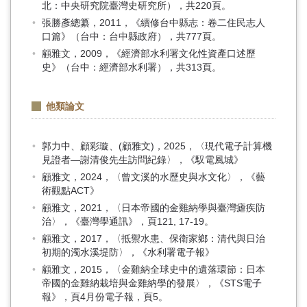
北：中央研究院臺灣史研究所），共220頁。
張勝彥總纂，2011，《續修台中縣志：卷二住民志人
口篇》（台中：台中縣政府），共777頁。
顧雅文，2009，《經濟部水利署文化性資產口述歷
史》（台中：經濟部水利署），共313頁。
他類論文
郭力中、顧彩璇、(顧雅文)，2025，〈現代電子計算機
見證者—謝清俊先生訪問紀錄〉，《馭電風城》
顧雅文，2024，〈曾文溪的水歷史與水文化〉，《藝
術觀點ACT》
顧雅文，2021，〈日本帝國的金雞納學與臺灣瘧疾防
治〉，《臺灣學通訊》，頁121, 17-19。
顧雅文，2017，〈抵禦水患、保衛家鄉：清代與日治
初期的濁水溪堤防〉，《水利署電子報》
顧雅文，2015，〈金雞納全球史中的遺落環節：日本
帝國的金雞納栽培與金雞納學的發展〉，《STS電子
報》，頁4月份電子報，頁5。