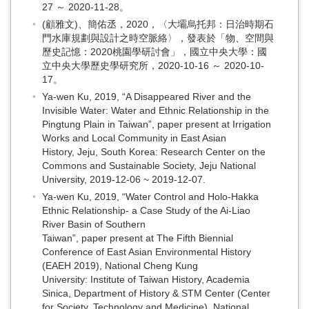
27 ～ 2020-11-28。
(顧雅文)、簡佑丞，2020，〈大壩烏托邦：日治時期石
門水庫規劃與設計之時空脈絡〉，發表於「物、空間與
歷史記憶：2020桃園學研討會」，國立中央大學：國
立中央大學歷史學研究所，2020-10-16 ～ 2020-10-
17。
Ya-wen Ku, 2019, “A Disappeared River and the
Invisible Water: Water and Ethnic Relationship in the
Pingtung Plain in Taiwan”, paper present at Irrigation
Works and Local Community in East Asian
History, Jeju, South Korea: Research Center on the
Commons and Sustainable Society, Jeju National
University, 2019-12-06 ~ 2019-12-07.
Ya-wen Ku, 2019, “Water Control and Holo-Hakka
Ethnic Relationship- a Case Study of the Ai-Liao
River Basin of Southern
Taiwan”, paper present at The Fifth Biennial
Conference of East Asian Environmental History
(EAEH 2019), National Cheng Kung
University: Institute of Taiwan History, Academia
Sinica, Department of History & STM Center (Center
for Society, Technology and Medicine), National