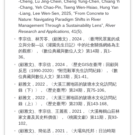
‐Cheng, Lu Jing‐Chein, Cheng Yung‐Chen, Chiang Yi
‐Chang, Yeh Chao‐Pin, Tseng Wen‐Hsiao, Hung Yan
‐Liang, Lee Wen‐Sen, 2025, “From Concrete to
Nature: Navigating Paradigm Shifts in River
Management Through a Sustainability Lens”,
River
Research and Applications,
41(5).
李宗信、林芳苓、(顧雅文)，2024，〈臺灣民眾黨的成
立與分裂—以《灌園先生日記》中的社會關係網絡為主
的觀察〉，《數位典藏與數位人文》第14期，頁1-
36。
(顧雅文)、李宗信，2024，〈歷史GIS在臺灣：回顧與
反思（1990-2020） *附范毅軍先生訪問紀錄〉，《數
位典藏與數位人文》第13期，頁1-41。
顧雅文，2022，〈大溪三層地區的陂塘水文化訪問紀
錄（下）〉，《歷史臺灣》第24期，頁75-106。
顧雅文，2022，〈大溪三層地區的陂塘水文化訪問紀
錄（上）〉，《歷史臺灣》第23期，頁143-168。
(顧雅文)、李宗信、王麗蕉，2021，〈大溪梅鶴山莊林
家文書及其史料價值〉，《桃園文獻》第11期，頁93-
102。
(顧雅文)、簡佑丞，2021，〈大壩烏托邦：日治時期