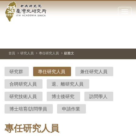
中
跳
到
點
央
主
擊
要
開
研
內
啟
容
或
究
切
上
下
主
區
換
一
一
圖
關
暫
張
張
連
塊
閉
停、
圖
圖
結
院-
播
片
片
首頁
研究人員
專任研究人員
顧雅文
網
放
站
臺
主
研究群
專任研究人員
兼任研究人員
要
灣
選
合聘研究人員
退、離研究人員
單
史
研究技術人員
博士後研究
訪問學人
研
博士培育/訪問學員
申請作業
究
所-
專任研究人員