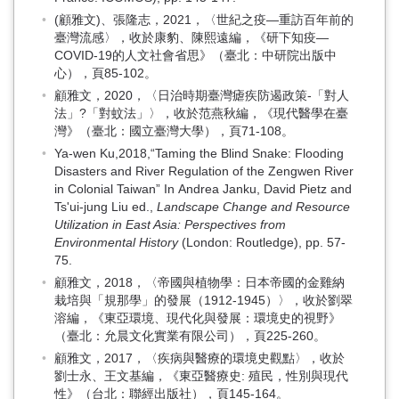
(顧雅文)、張隆志，2021，〈世紀之疫—重訪百年前的
臺灣流感〉，收於康豹、陳熙遠編，《研下知疫—
COVID-19的人文社會省思》（臺北：中研院出版中
心），頁85-102。
顧雅文，2020，〈日治時期臺灣瘧疾防遏政策-「對人
法」?「對蚊法」〉，收於范燕秋編，《現代醫學在臺
灣》（臺北：國立臺灣大學），頁71-108。
Ya-wen Ku,2018,“Taming the Blind Snake: Flooding
Disasters and River Regulation of the Zengwen River
in Colonial Taiwan” In Andrea Janku, David Pietz and
Ts'ui-jung Liu ed.,
Landscape Change and Resource
Utilization in East Asia: Perspectives from
Environmental History
(London: Routledge), pp. 57-
75.
顧雅文，2018，〈帝國與植物學：日本帝國的金雞納
栽培與「規那學」的發展（1912-1945）〉，收於劉翠
溶編，《東亞環境、現代化與發展：環境史的視野》
（臺北：允晨文化實業有限公司），頁225-260。
顧雅文，2017，〈疾病與醫療的環境史觀點〉，收於
劉士永、王文基編，《東亞醫療史: 殖民，性別與現代
性》（台北：聯經出版社），頁145-164。